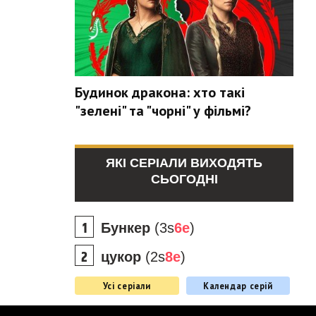
Будинок дракона: хто такі
"зелені" та "чорні" у фільмі?
ЯКІ СЕРІАЛИ ВИХОДЯТЬ
СЬОГОДНІ
Бункер
(3s
6e
)
цукор
(2s
8e
)
Усі серіали
Календар серій