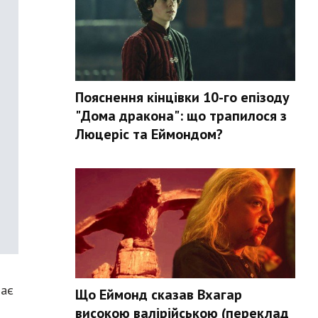
Пояснення кінцівки 10-го епізоду
"Дома дракона": що трапилося з
Люцеріс та Еймондом?
має
Що Еймонд сказав Вхагар
високою валірійською (переклад