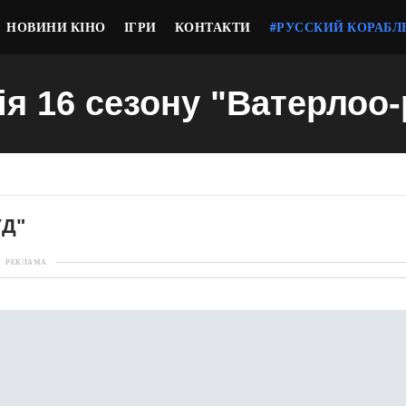
НОВИНИ КІНО
ІГРИ
КОНТАКТИ
#РУССКИЙ КОРАБЛ
ія 16 сезону "Ватерлоо
УД"
РЕКЛАМА