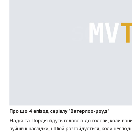
Про що 4 епізод серіалу "Ватерлоо-роуд"
Надія та Пордія йдуть головою до голови, коли вони
руйнівні наслідки, і Шюй розгойдується, коли несподів