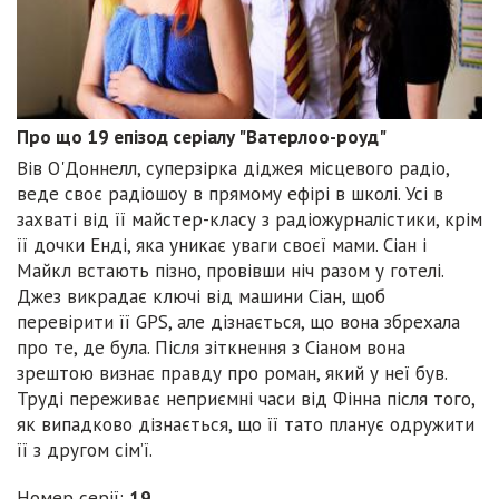
Про що 19 епізод серіалу "Ватерлоо-роуд"
Вів О'Доннелл, суперзірка діджея місцевого радіо,
веде своє радіошоу в прямому ефірі в школі. Усі в
захваті від її майстер-класу з радіожурналістики, крім
її дочки Енді, яка уникає уваги своєї мами. Сіан і
Майкл встають пізно, провівши ніч разом у готелі.
Джез викрадає ключі від машини Сіан, щоб
перевірити її GPS, але дізнається, що вона збрехала
про те, де була. Після зіткнення з Сіаном вона
зрештою визнає правду про роман, який у неї був.
Труді переживає неприємні часи від Фінна після того,
як випадково дізнається, що її тато планує одружити
її з другом сім’ї.
Номер серії:
19