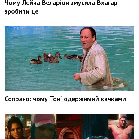
Чому Лейна Веларіон змусила Вхагар
зробити це
Сопрано: чому Тоні одержимий качками