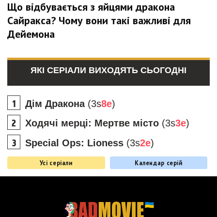
Що відбувається з яйцями дракона
Сайракса? Чому вони такі важливі для
Дейемона
ЯКІ СЕРІАЛИ ВИХОДЯТЬ СЬОГОДНІ
Дім Дракона
(3s
8e
)
Ходячі мерці: Мертве місто
(3s
3e
)
Special Ops: Lioness
(3s
2e
)
Усі серіали
Календар серій