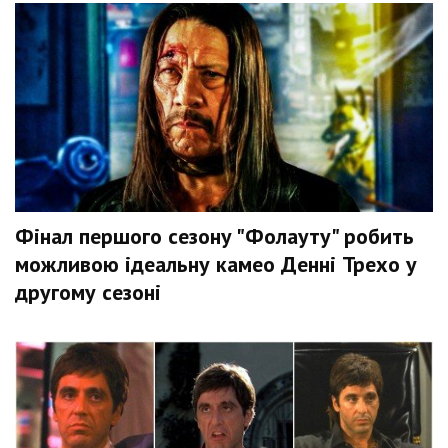
Фінал першого сезону "Фолауту" робить
можливою ідеальну камео Денні Трехо у
другому сезоні