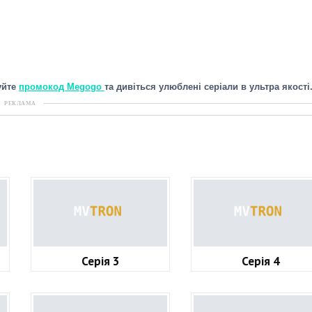
уйте
промокод Megogo
та дивіться улюблені серіали в ультра якості
РЕКЛАМА
Серія 3
Серія 4