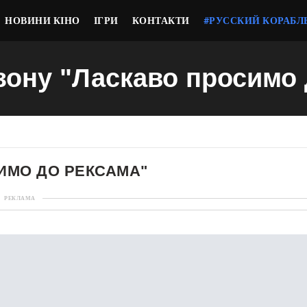
НОВИНИ КІНО
ІГРИ
КОНТАКТИ
#РУССКИЙ КОРАБЛ
езону "Ласкаво просимо
СИМО ДО РЕКСАМА"
РЕКЛАМА