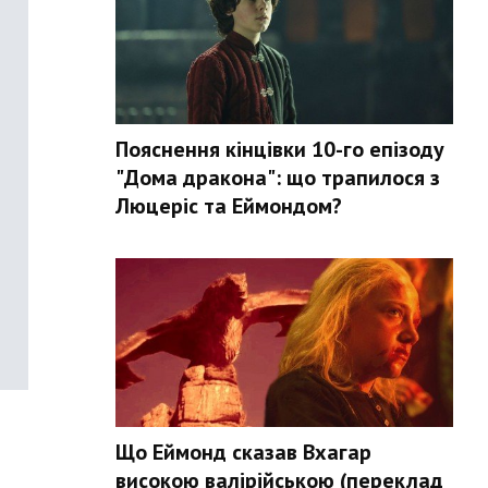
Пояснення кінцівки 10-го епізоду
"Дома дракона": що трапилося з
Люцеріс та Еймондом?
Що Еймонд сказав Вхагар
високою валірійською (переклад