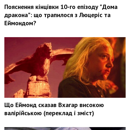
Пояснення кінцівки 10-го епізоду "Дома
дракона": що трапилося з Люцеріс та
Еймондом?
Що Еймонд сказав Вхагар високою
валірійською (переклад і зміст)