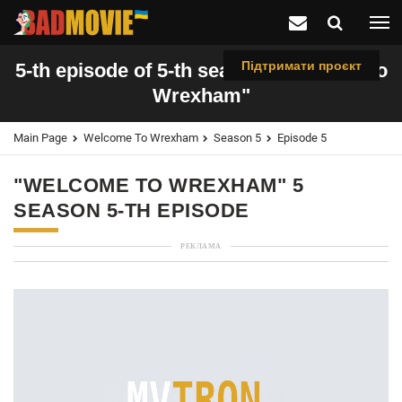
Підтримати проєкт
5-th episode of 5-th season "Welcome to
Wrexham"
Main Page
Welcome To Wrexham
Season 5
Episode 5
"WELCOME TO WREXHAM" 5
SEASON 5-TH EPISODE
РЕКЛАМА