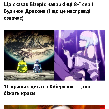
Що сказав Візеріс наприкінці 8-ї серії
Будинок Дракона (і що це насправді
означає)
10 кращих цитат з Кіберпанк: Ті, що
біжать краєм