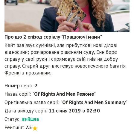
Про що 2 епізод серіалу "Працюючі мами"
Кейт зав'язує сумнівні, але прибуткові нові ділові
відносини; розчарована рішенням суду, Енн бере
справу у свої руки і спрямовує свій гнів на добру
справу. Старий друг вистежує новоспеченого багатія
Френкі з проханням.
Номер серії:
2
Назва серії: "
Of Rights And Men Резюме
"
Оригінальна назва серії: "
Of Rights And Men Summary
"
Дата виходу серії:
11 січня 2019
в
02:30
Статус:
вийшла
Рейтинг:
7.5