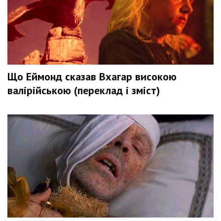
Що Еймонд сказав Вхагар високою
валірійською (переклад і зміст)