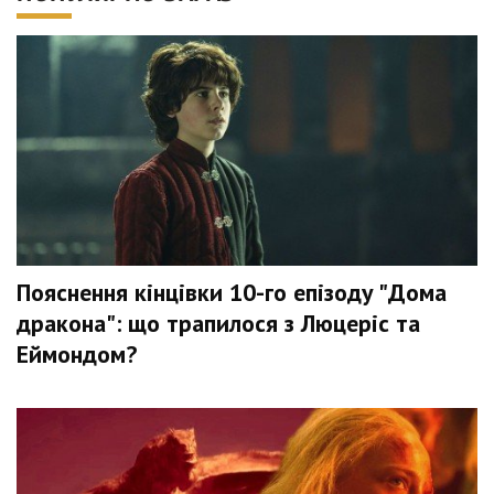
Пояснення кінцівки 10-го епізоду "Дома
дракона": що трапилося з Люцеріс та
Еймондом?