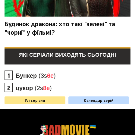
Будинок дракона: хто такі "зелені" та
"чорні" у фільмі?
ЯКІ СЕРІАЛИ ВИХОДЯТЬ СЬОГОДНІ
Бункер
(3s
6e
)
цукор
(2s
8e
)
Усі серіали
Календар серій