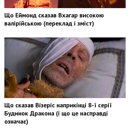
Що Еймонд сказав Вхагар високою
валірійською (переклад і зміст)
Що сказав Візеріс наприкінці 8-ї серії
Будинок Дракона (і що це насправді
означає)