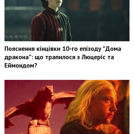
Пояснення кінцівки 10-го епізоду "Дома
дракона": що трапилося з Люцеріс та
Еймондом?