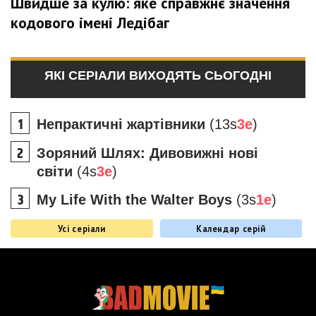
Швидше за кулю: яке справжнє значення
кодового імені Ледібаг
ЯКІ СЕРІАЛИ ВИХОДЯТЬ СЬОГОДНІ
Непрактичні жартівники
(13s
3e
)
Зоряний Шлях: Дивовижні нові
світи
(4s
3e
)
My Life With the Walter Boys
(3s
1e
)
Усі серіали
Календар серій