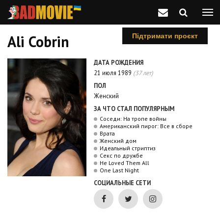
Ali Cobrin
Підтримати проєкт
ДАТА РОЖДЕНИЯ
21 июля 1989
(37 лет)
ПОЛ
Женский
ЗА ЧТО СТАЛ ПОПУЛЯРНЫМ
Соседи: На тропе войны
Американский пирог: Все в сборе
Врата
Женский дом
Идеальный стриптиз
Секс по дружбе
He Loved Them All
One Last Night
СОЦИАЛЬНЫЕ СЕТИ