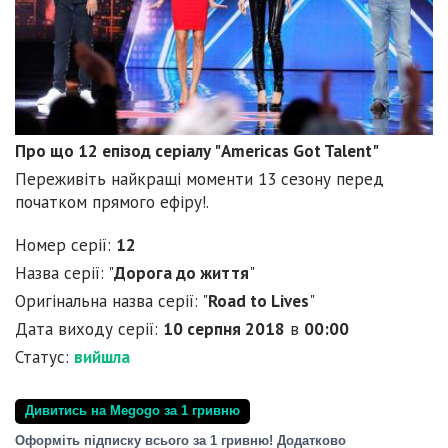
Про що 12 епізод серіалу "Americas Got Talent"
Переживіть найкращі моменти 13 сезону перед
початком прямого ефіру!.
Номер серії:
12
Назва серії: "
Дорога до життя
"
Оригінальна назва серії: "
Road to Lives
"
Дата виходу серії:
10 серпня 2018
в
00:00
Статус:
вийшла
Дивитись на Megogo за 1 гривню
Оформіть підписку всього за 1 гривню! Додатково