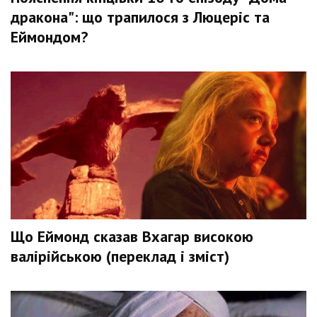
дракона": що трапилося з Люцеріс та
Еймондом?
Що Еймонд сказав Вхагар високою
валірійською (переклад і зміст)