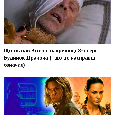
Що сказав Візеріс наприкінці 8-ї серії
Будинок Дракона (і що це насправді
означає)