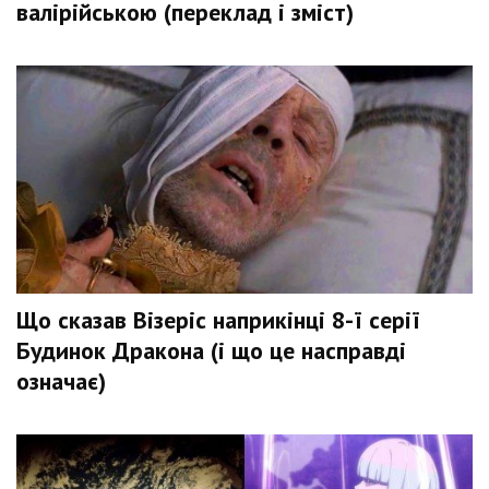
валірійською (переклад і зміст)
Що сказав Візеріс наприкінці 8-ї серії
Будинок Дракона (і що це насправді
означає)