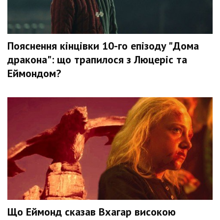
Пояснення кінцівки 10-го епізоду "Дома
дракона": що трапилося з Люцеріс та
Еймондом?
Що Еймонд сказав Вхагар високою