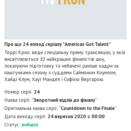
Про що 24 епізод серіалу "Americas Got Talent"
Террі Крюс веде спеціальну пряму трансляцію, у якій
висвітлюються 10 найкращих фіналістів шоу,
показуючи підготовку та небачені раніше кадри за
лаштунками сезону з суддями Саймоном Коуелом,
Хайді Клум, Хауї Мандел і Софією Вергарою.
Номер серії:
24
Назва серії: "
Зворотний відлік до фіналу
"
Оригінальна назва серії: "
Countdown to the Finale
"
Дата виходу серії:
24 вересня 2020
в
00:00
Статус:
вийшла