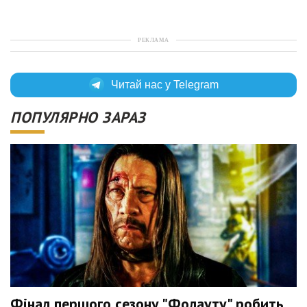
РЕКЛАМА
Читай нас у Telegram
ПОПУЛЯРНО ЗАРАЗ
Фінал першого сезону "Фолауту" робить