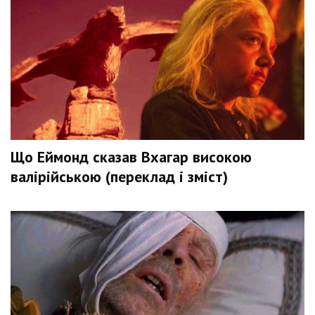
Що Еймонд сказав Вхагар високою
валірійською (переклад і зміст)