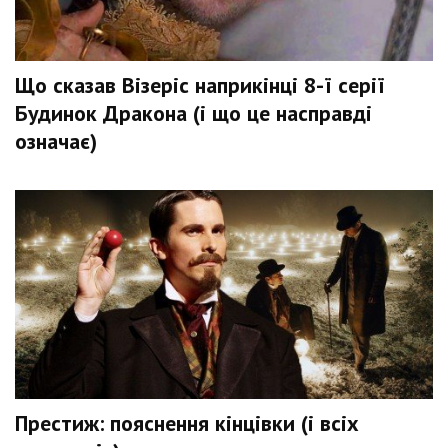
Що сказав Візеріс наприкінці 8-ї серії
Будинок Дракона (і що це насправді
означає)
Престиж: пояснення кінцівки (і всіх