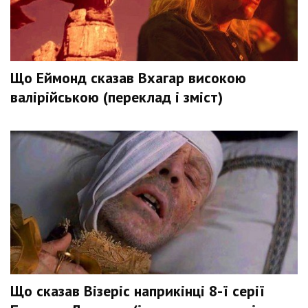
Що Еймонд сказав Вхагар високою
валірійською (переклад і зміст)
Що сказав Візеріс наприкінці 8-ї серії