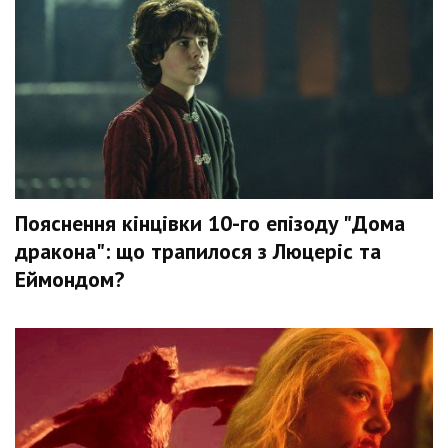
Пояснення кінцівки 10-го епізоду "Дома
дракона": що трапилося з Люцеріс та
Еймондом?