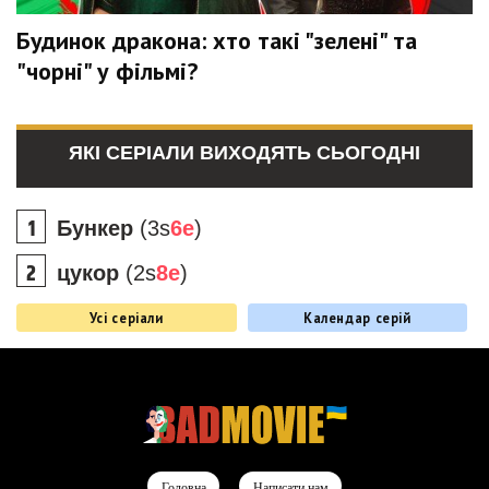
Будинок дракона: хто такі "зелені" та
"чорні" у фільмі?
ЯКІ СЕРІАЛИ ВИХОДЯТЬ СЬОГОДНІ
Бункер
(3s
6e
)
цукор
(2s
8e
)
Усі серіали
Календар серій
Головна
Написати нам