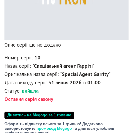
Опис серії ще не додано
Номер серії:
10
Назва серії: "
Спеціальний агент Гарріті
"
Оригінальна назва серії: "
Special Agent Garrity
"
Дата виходу серії:
31 липня 2026
в
01:00
Статус:
вийшла
Остання серія сезону
Дивитись на Megogo за 1 гривню
Оформіть підписку всього за 1 гривню! Додатково
використовуйте
промокод Megogo
та дивіться улюблені