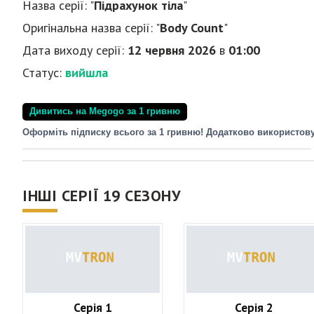
Назва серії: "
Підрахунок тіла
"
Оригінальна назва серії: "
Body Count
"
Дата виходу серії:
12 червня 2026
в
01:00
Статус:
вийшла
Дивитись на Megogo за 1 гривню
Оформіть підписку всього за 1 гривню! Додатково використов
ІНШІ СЕРІЇ 19 СЕЗОНУ
Серія 1
Серія 2