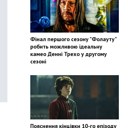
Фінал першого сезону "Фолауту"
робить можливою ідеальну
камео Денні Трехо у другому
сезоні
Пояснення кінцівки 10-го епізоду