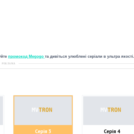
уйте
промокод Megogo
та дивіться улюблені серіали в ультра якості
РЕКЛАМА
Серія 3
Серія 4