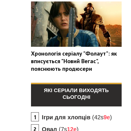
Хронологія серіалу "Фолаут": як
вписується "Новий Вегас",
пояснюють продюсери
ЯКІ СЕРІАЛИ ВИХОДЯТЬ
СЬОГОДНІ
Ігри для хлопців
(42s
9e
)
Овал
(7s
12e
)