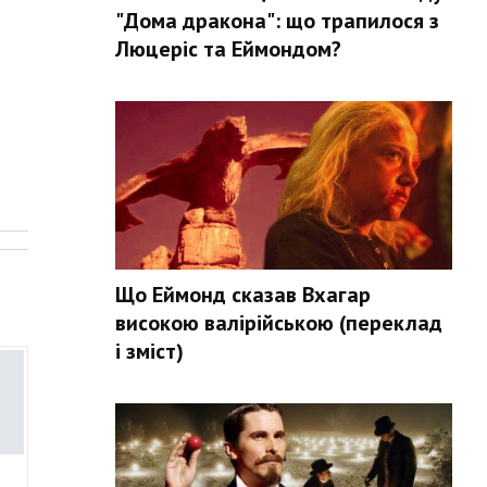
"Дома дракона": що трапилося з
Люцеріс та Еймондом?
.
Що Еймонд сказав Вхагар
високою валірійською (переклад
і зміст)