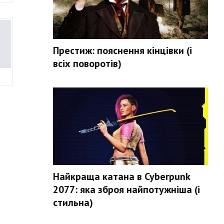
Престиж: пояснення кінцівки (і
всіх поворотів)
Найкраща катана в Cyberpunk
2077: яка зброя найпотужніша (і
стильна)