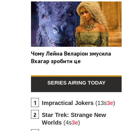
Чому Лейна Веларіон змусила
Вхагар зробити це
SERIES AIRING TODAY
Impractical Jokers
(13s
3e
)
Star Trek: Strange New
Worlds
(4s
3e
)