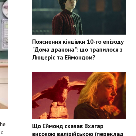
Пояснення кінцівки 10-го епізоду
"Дома дракона": що трапилося з
Люцеріс та Еймондом?
the
Що Еймонд сказав Вхагар
nd
високою валірійською (переклад