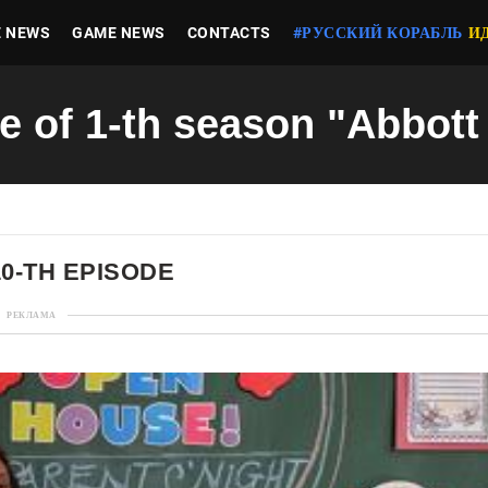
E NEWS
GAME NEWS
CONTACTS
#РУССКИЙ КОРАБЛЬ
И
e of 1-th season "Abbot
0-TH EPISODE
РЕКЛАМА