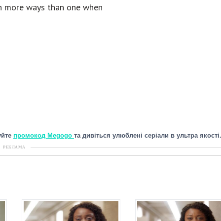
 in more ways than one when
уйте
промокод Megogo
та дивіться улюблені серіали в ультра якості
РЕКЛАМА