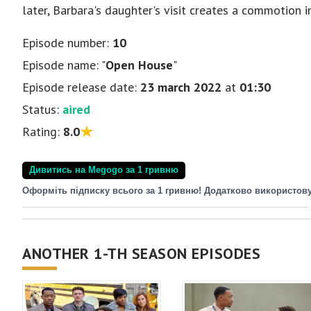
later, Barbara's daughter's visit creates a commotion
Episode number:
10
Episode name: "
Open House
"
Episode release date:
23 march 2022
at
01:30
Status:
aired
Rating:
8.0
Дивитись на Megogo за 1 гривню
Оформіть підписку всього за 1 гривню! Додатково використов
ANOTHER 1-TH SEASON EPISODES