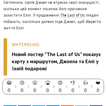
Світлячків, проте Джоел не втрачає своєї значущості,
оскільки цей момент посилює його прагнення
захистити Еллі. У продовженні
The Last of Us
глядачі
побачать, наскільки далеко піде Джоел, щоб зберегти
життя Еллі.
ИНТЕРЕСНО:
Новий постер "The Last of Us" показує
карту з маршрутом, Джоела та Еллі у
їхній подорожі
😂
😢
😮
🤮
😡
👎
👍
❤️
0
0
0
0
0
0
0
0