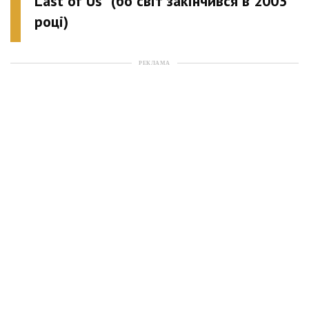
Last of Us" (бо світ закінчився в 2003
році)
РЕКЛАМА