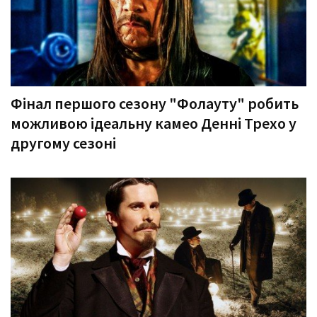
Фінал першого сезону "Фолауту" робить
можливою ідеальну камео Денні Трехо у
другому сезоні