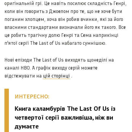
оригінальній грі. Це навіть посилює складність Генрі,
коли він говорить з Джоелом про те, що не хоче бути
поганим хлопцем, хоча він робив вчинки, які за його
власними стандартами визначали його як такого. Все
це робить трагічну долю Генрі та Сема наприкінці
п'ятої серії The Last of Us набагато сумнішою.
Нові епізоди The Last of Us виходять щонеділі на
каналі HBO. А графік виходу серій можете
відстежувати на
цій сторінці
.
ИНТЕРЕСНО:
Книга каламбурів The Last Of Us із
четвертої серії важливіша, ніж ви
думаєте