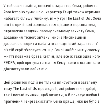
У той час як зміни, внесені в характер Сема, роблять
його історію сумнішою, характер Генрі також отримав
набагато більшу глибину, ніж у грі
The Last of Us
. Хоча
він і в оригіналі залишається цікавим персонажем,
переважно завдяки своєму сильному захисту Сема,
додавання тісного зв'язку Генрі з Мисливцями
дозволяє створити набагато складніший характер. У
п'ятій серії з'ясовується, що Генрі найбільше у своєму
житті поважав брата Кетлін, але все ж таки здав його
FEDRA, щоб врятувати життя Сему, коли в останнього
діагностували лейкемію.
Цей розвиток подій не тільки вписується в загальну
тему
The Last of Us
про людей, які роблять як добрі,
так і погані вчинки, щоб вижити, а й показує любов і
прагнення Генрі захистити Сема краще, ніж це було в