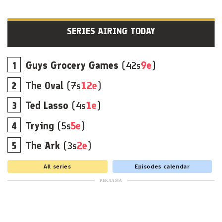
SERIES AIRING TODAY
Guys Grocery Games
(42s
9e
)
The Oval
(7s
12e
)
Ted Lasso
(4s
1e
)
Trying
(5s
5e
)
The Ark
(3s
2e
)
All series
Episodes calendar
РЕКЛАМА