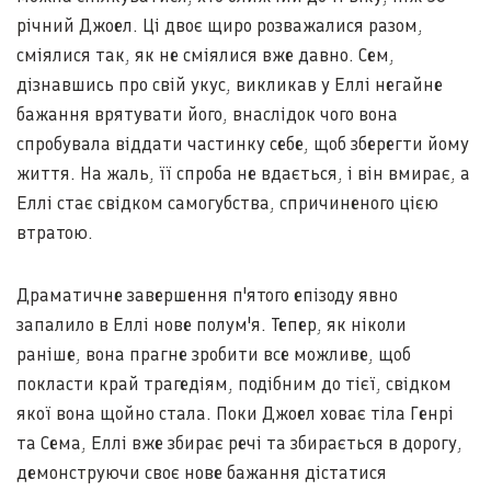
річний Джоел. Ці двоє щиро розважалися разом,
сміялися так, як не сміялися вже давно. Сем,
дізнавшись про свій укус, викликав у Еллі негайне
бажання врятувати його, внаслідок чого вона
спробувала віддати частинку себе, щоб зберегти йому
життя. На жаль, її спроба не вдається, і він вмирає, а
Еллі стає свідком самогубства, спричиненого цією
втратою.
Драматичне завершення п'ятого епізоду явно
запалило в Еллі нове полум'я. Тепер, як ніколи
раніше, вона прагне зробити все можливе, щоб
покласти край трагедіям, подібним до тієї, свідком
якої вона щойно стала. Поки Джоел ховає тіла Генрі
та Сема, Еллі вже збирає речі та збирається в дорогу,
демонструючи своє нове бажання дістатися