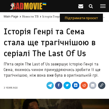
Main Page
Новости ТВ
Історія Генрі Та Сема Стала Ще Трагічнішою В Серіалі The Last Of Us
Підтримати проєкт
Історія Генрі та Сема
стала ще трагічнішою в
серіалі The Last Of Us
П'ята серія The Last of Us завершує історію Генрі та
Сема, якимось чином примудряючись зробити її ще
трагічнішою, ніж вона вже була в оригінальній грі.
3 YEARS AGO