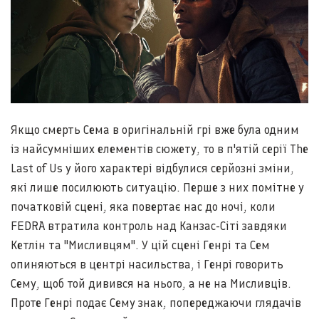
Якщо смерть Сема в оригінальній грі вже була одним
із найсумніших елементів сюжету, то в п'ятій серії The
Last of Us у його характері відбулися серйозні зміни,
які лише посилюють ситуацію. Перше з них помітне у
початковій сцені, яка повертає нас до ночі, коли
FEDRA втратила контроль над Канзас-Сіті завдяки
Кетлін та "Мисливцям". У цій сцені Генрі та Сем
опиняються в центрі насильства, і Генрі говорить
Сему, щоб той дивився на нього, а не на Мисливців.
Проте Генрі подає Сему знак, попереджаючи глядачів