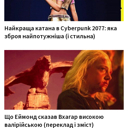
Найкраща катана в Cyberpunk 2077: яка
зброя найпотужніша (і стильна)
Що Еймонд сказав Вхагар високою
валірійською (переклад і зміст)