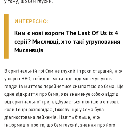
у тому, що Сем глухий.
ИНТЕРЕСНО:
Ким є нові вороги The Last Of Us із 4
серії? Мисливці, хто такі угруповання
Мисливців
В оригінальній грі Сем не глухий і трохи старший, ніж
у версії HBO, і обидві зміни підсвідомо змушують
глядачів миттєво перейнятися симпатією до Сема. Ще
одне відкриття про Сема, яке знаменує собою відхід
від оригінальної гри, відбувається пізніше в епізоді,
коли Генрі розповідає Джоелу, що у Сема була
діагностована лейкемія. Навіть більше, ніж
інформація про те, що Сем глухий, знання про його