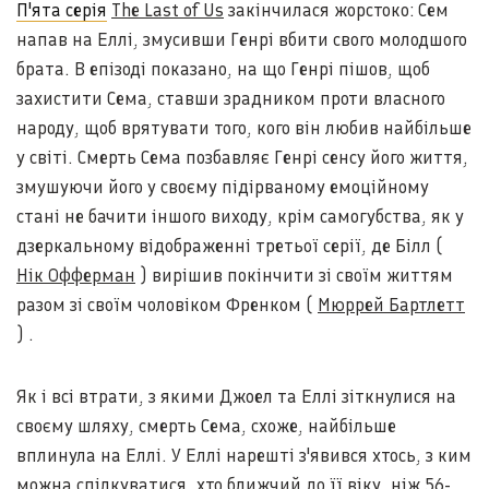
П'ята серія
The Last of Us
закінчилася жорстоко: Сем
напав на Еллі, змусивши Генрі вбити свого молодшого
брата. В епізоді показано, на що Генрі пішов, щоб
захистити Сема, ставши зрадником проти власного
народу, щоб врятувати того, кого він любив найбільше
у світі. Смерть Сема позбавляє Генрі сенсу його життя,
змушуючи його у своєму підірваному емоційному
стані не бачити іншого виходу, крім самогубства, як у
дзеркальному відображенні третьої серії, де Білл (
Нік Офферман
) вирішив покінчити зі своїм життям
разом зі своїм чоловіком Френком (
Мюррей Бартлетт
) .
Як і всі втрати, з якими Джоел та Еллі зіткнулися на
своєму шляху, смерть Сема, схоже, найбільше
вплинула на Еллі. У Еллі нарешті з'явився хтось, з ким
можна спілкуватися, хто ближчий до її віку, ніж 56-