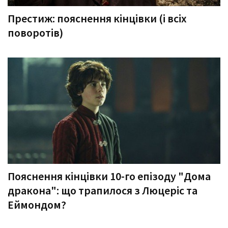
Престиж: пояснення кінцівки (і всіх
поворотів)
Пояснення кінцівки 10-го епізоду "Дома
дракона": що трапилося з Люцеріс та
Еймондом?