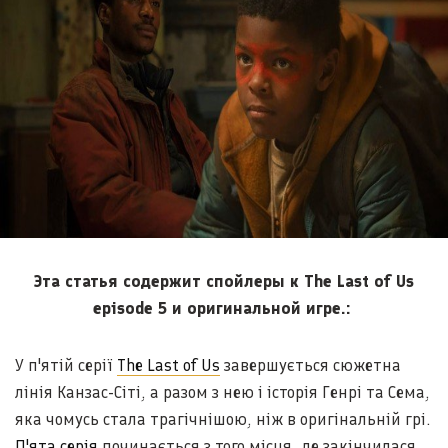
Эта статья содержит спойлеры к The Last of Us
episode 5 и оригинальной игре.:
У п'ятій серії
The Last of Us
завершується сюжетна
лінія Канзас-Сіті, а разом з нею і історія Генрі та Сема,
яка чомусь стала трагічнішою, ніж в оригінальній грі.
П'ята серія
починається з того місця, де закінчилася