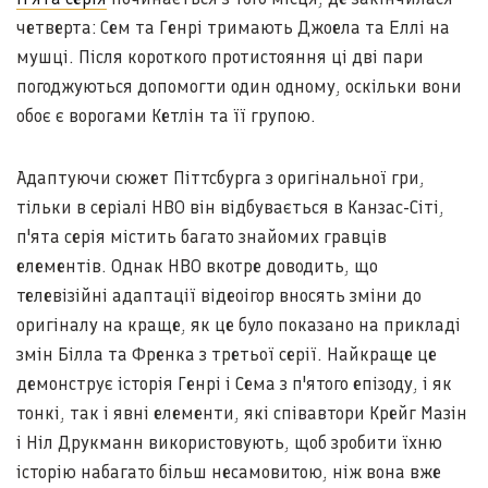
четверта: Сем та Генрі тримають Джоела та Еллі на
мушці. Після короткого протистояння ці дві пари
погоджуються допомогти один одному, оскільки вони
обоє є ворогами Кетлін та її групою.
Адаптуючи сюжет Піттсбурга з оригінальної гри,
тільки в серіалі HBO він відбувається в Канзас-Сіті,
п'ята серія містить багато знайомих гравців
елементів. Однак HBO вкотре доводить, що
телевізійні адаптації відеоігор вносять зміни до
оригіналу на краще, як це було показано на прикладі
змін Білла та Френка з третьої серії. Найкраще це
демонструє історія Генрі і Сема з п'ятого епізоду, і як
тонкі, так і явні елементи, які співавтори Крейг Мазін
і Ніл Друкманн використовують, щоб зробити їхню
історію набагато більш несамовитою, ніж вона вже