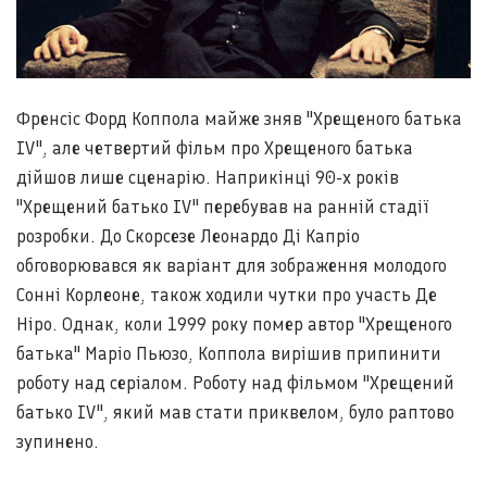
Френсіс Форд Коппола майже зняв "Хрещеного батька
IV", але четвертий фільм про Хрещеного батька
дійшов лише сценарію. Наприкінці 90-х років
"Хрещений батько IV" перебував на ранній стадії
розробки. До Скорсезе Леонардо Ді Капріо
обговорювався як варіант для зображення молодого
Сонні Корлеоне, також ходили чутки про участь Де
Ніро. Однак, коли 1999 року помер автор "Хрещеного
батька" Маріо Пьюзо, Коппола вирішив припинити
роботу над серіалом. Роботу над фільмом "Хрещений
батько IV", який мав стати приквелом, було раптово
зупинено.