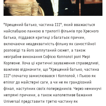
"Хрещений батько, частина III", який вважається
найслабшою ланкою в трилогії фільмів про Хресного
батька, піддався критиці з багатьох причин,
включаючи неадекватність фільму як самостійної
розповіді та його заплутаний сюжет, а також
незграбне виконання Софією Копполої ролі Мері
Корлеоне. Хоча ці критичні зауваження справедливі,
важливо відзначити, що "Хрещений батько, частина
III" спочатку замислювався і Копполой, і Пьюзо як
епілог до майстерні саги, а чи не як грандіозний
фінал, наступник своїх попередників. Через неминучі
непрямі причини, а також наполегливе бажання
Universal представити третю частину як