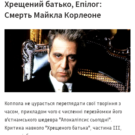
Хрещений батько, Епілог:
Смерть Майкла Корлеоне
Коппола не цурається переглядати свої творіння з
часом, прикладом чого є численні перезйомки його
в'єтнамського шедевра "Апокаліпсис сьогодні".
Критика навколо "Хрещеного батька", частина III,