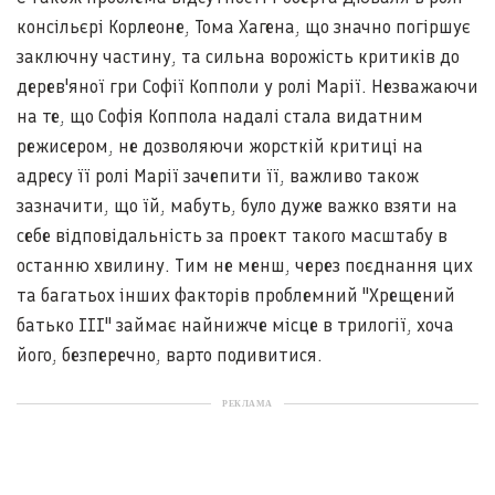
консільєрі Корлеоне, Тома Хагена, що значно погіршує
заключну частину, та сильна ворожість критиків до
дерев'яної гри Софії Копполи у ролі Марії. Незважаючи
на те, що Софія Коппола надалі стала видатним
режисером, не дозволяючи жорсткій критиці на
адресу її ролі Марії зачепити її, важливо також
зазначити, що їй, мабуть, було дуже важко взяти на
себе відповідальність за проект такого масштабу в
останню хвилину. Тим не менш, через поєднання цих
та багатьох інших факторів проблемний "Хрещений
батько III" займає найнижче місце в трилогії, хоча
його, безперечно, варто подивитися.
РЕКЛАМА