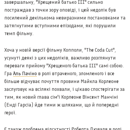
завершальну, "Хрещений батько III" сильно
постраждав з точки зору оповіді, і цей недолік був
посилений декількома невиразними постановками та
затягнутими вступними епізодами, які порушили
темп фільму.
Хоча у новій версії фільму Копполи, "The Coda Cut",
усунуті деякі з цих недоліків, важливо розглянути
переваги прийому "Хрещеного батька III" самі собою.
Гра
Аль Пачіно
в ролі втраченого, зломленого і все
більше відчуває почуття провини Майкла Корлеоне
заслуговує на всілякі похвали, і цікаво спостерігати за
тим, як новий глава сім'ї Корлеоне Вінсент Манчіні
(Енді Гарсіа) йде тими ж шляхами, що й попередні
герої.
Є також проблема відсутності Роберта Дюваля в ролі