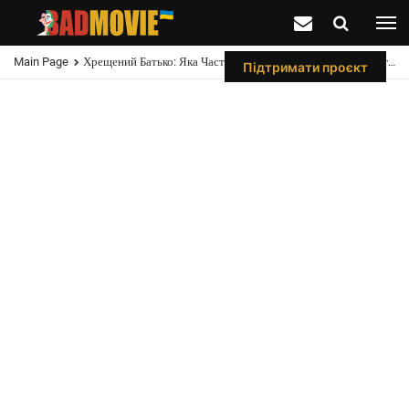
Main Page
Хрещений Батько: Яка Частина Краща. Рейтинг Від Гіршого На Краще
Підтримати проєкт