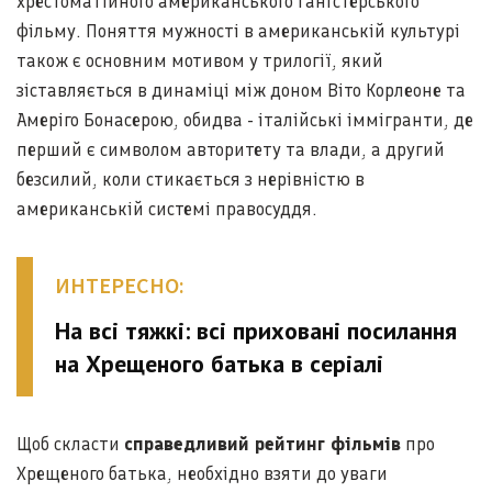
хрестоматійного американського гангстерського
фільму. Поняття мужності в американській культурі
також є основним мотивом у трилогії, який
зіставляється в динаміці між доном Віто Корлеоне та
Амеріго Бонасерою, обидва - італійські іммігранти, де
перший є символом авторитету та влади, а другий
безсилий, коли стикається з нерівністю в
американській системі правосуддя.
ИНТЕРЕСНО:
На всі тяжкі: всі приховані посилання
на Хрещеного батька в серіалі
Щоб скласти
справедливий рейтинг фільмів
про
Хрещеного батька, необхідно взяти до уваги