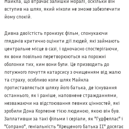
Майкла, що втрачає залишки моралі, оскільки він
вступив на шлях, який ніколи не зможе забезпечити
йому спокій.
Дивна двоїстість пронизує фільм, спонукаючи
глядачів критично оцінити дії людей, які займають
центральне місце в сазі, і одночасно спостерігаючи,
як вони повільно перетворюються на порожні
оболонки тих, ким вони були. Це призводить до
потужного почуття катарсису з очищенням від жалю
та страху, особливо коли шлях Майкла
протиставляється шляху його батька, де існування
останнього, як і раніше, наповнене стражданнями,
незважаючи на відстоювання певних цінностей, які
зробили Дона Корлеоне тією людиною, якою він був.
Заплативши за такі фільми і серіали, як "Гудфеллас" і
"Сопрано", геніальність "Хрещеного батька II" досягає