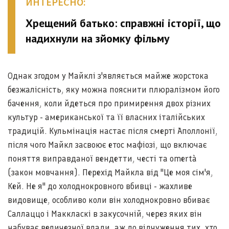
ИНТЕРЕСНО:
Хрещений батько: справжні історії, що
надихнули на зйомку фільму
Однак згодом у Майклі з'являється майже жорстока
безжалісність, яку можна пояснити плюралізмом його
бачення, коли йдеться про примирення двох різних
культур - американської та її власних італійських
традицій. Кульмінація настає після смерті Аполлонії,
після чого Майкл засвоює етос мафіозі, що включає
поняття виправданої вендетти, честі та omertà
(закон мовчання). Перехід Майкла від "Це моя сім'я,
Кей. Не я" до холоднокровного вбивці - жахливе
видовище, особливо коли він холоднокровно вбиває
Саллаццо і Маккласкі в закусочній, через яких він
набуває величезної влади, аж до відчуження тих, хто