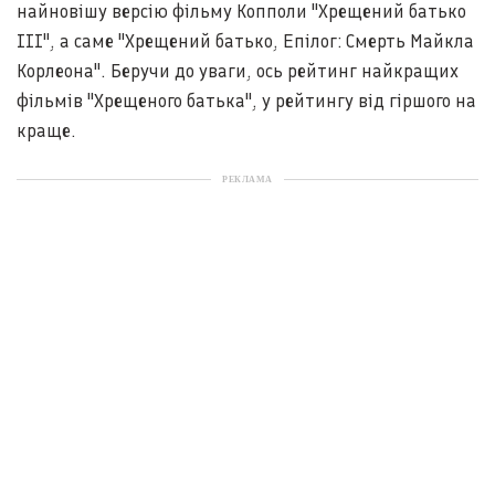
найновішу версію фільму Копполи "Хрещений батько
III", а саме "Хрещений батько, Епілог: Смерть Майкла
Корлеона". Беручи до уваги, ось рейтинг найкращих
фільмів "Хрещеного батька", у рейтингу від гіршого на
краще.
РЕКЛАМА