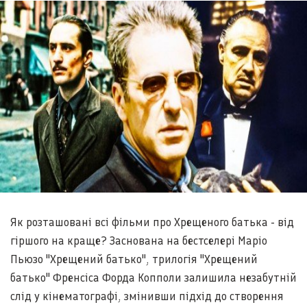
Як розташовані всі фільми про Хрещеного батька - від
гіршого на краще? Заснована на бестселері Маріо
Пьюзо "Хрещений батько", трилогія "Хрещений
батько" Френсіса Форда Копполи залишила незабутній
слід у кінематографі, змінивши підхід до створення