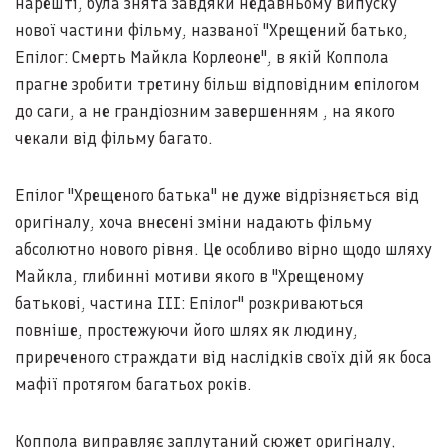
нарешті, була знята завдяки недавньому випуску
нової частини фільму, названої "Хрещений батько,
Епілог: Смерть Майкла Корлеоне", в якій Коппола
прагне зробити третину більш відповідним епілогом
до саги, а не грандіозним завершенням , на якого
чекали від фільму багато.
Епілог "Хрещеного батька" не дуже відрізняється від
оригіналу, хоча внесені зміни надають фільму
абсолютно нового рівня. Це особливо вірно щодо шляху
Майкла, глибинні мотиви якого в "Хрещеному
батькові, частина III: Епілог" розкриваються
повніше, простежуючи його шлях як людину,
приреченого страждати від наслідків своїх дій як боса
мафії протягом багатьох років.
Коппола виправляє заплутаний сюжет оригіналу,