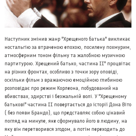
Наступник змінив жанр "Хрещеного батька" викликає
ностальгію за втраченою епохою, посилену похмурим,
атмосферним тоном фільму та жалобною музичною
партитурою. Хрещений батько, частина II" процвітає
на різних фронтах, особливо з точки зору оповіді,
оскільки фільм з вражаючою емоційною глибиною
розповідає про режим Корлеона, побудований на
вбивствах, здирстві і безжальній волі. У "Хрещеному
батькові" частина II повертається до історії Дона Віто
( без появи Брандо), що представляє собою цікавий
погляд на минуле, яке сформувало його в людину, на
яку він перетворився згодом, а потім переходить до