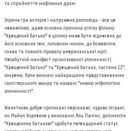
та сприйняття мафіозних драм.
Зоряна гра акторів і напружена розповідь - все це
неважливо, адже основна причина успіху фільму
"Хрещений батько" в цілому може бути віднесена до
його основних тем, головним чином, до божевілля,
слави та повного провалу американської мрії.
Незабутній маніфест організованої злочинності,
"Хрещений батько" та "Хрещений батько, частина II",
зокрема, були визнані найкращими представниками
гангстерського жанру та названі "новою міфологією
злочинності".
Винятково добре прописані персонажі, чудово зіграні,
як Майкл Корлеоне у виконанні Аль Пачіно, допомогли
"Хрещеному батькові" здобути легендарний статус