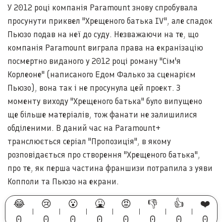
У 2012 році компанія Paramount знову спробувала
просунути приквел "Хрещеного батька IV", але спадок
Пьюзо подав на неї до суду. Незважаючи на те, що
компанія Paramount виграла права на екранізацію
посмертно виданого у 2012 році роману "Сім'я
Корлеоне" (написаного Едом Фалько за сценарієм
Пьюзо), вона так і не просунула цей проект. З
моменту виходу "Хрещеного батька" було випущено
ще більше матеріалів, тож фанати не залишилися
обділеними. В даний час на Paramount+
транслюється серіал "Пропозиція", в якому
розповідається про створення "Хрещеного батька",
про те, як перша частина франшизи потрапила з уяви
Копполи та Пьюзо на екрани.
😂
😢
😮
🤮
😡
👎
👍
❤️
0
0
0
0
0
0
0
0