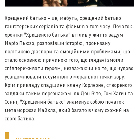
Хрещений батько – це, мабуть, хрещений батько
гангстерських серіалів та фільмів з того часу. Початок
хроніки "Хрещеного батька" втілив у життя задум
Маріо Пьюзо, розповівши історію, пронизану
політикою діаспори та емоційними проблемами, що
стало основною причиною того, що глядачі змогли
співпереживати героям, незважаючи на те, що чудово
усвідомлювали їх сумнівні з моральної точки зору.
Крім прикладу спадщини клану Корлеоне, створеного
завдяки таким персонажам, як Дон Віто, Том Хаген та
Сонні, "Хрещений батько" знаменує собою початок
метаморфози Майкла, який багато в чому схожий на
свого батька.