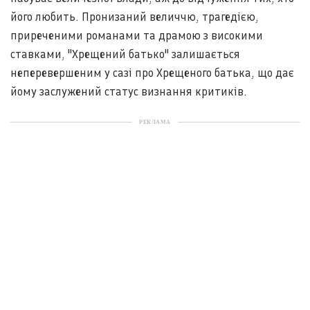
його любить. Пронизаний величчю, трагедією,
приреченими романами та драмою з високими
ставками, "Хрещений батько" залишається
неперевершеним у сазі про Хрещеного батька, що дає
йому заслужений статус визнання критиків.
РЕКЛАМА