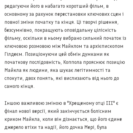
редагуючи його в набагато коротший фільм, в
основному за рахунок перестановки ключових сцен і
повної зміни початку та кінця. Ці творчі рішення,
безсумнівно, покращують оповідальну цілісність
фільму, оскільки в ньому вибрано сильний початок із
ключовою розмовою між Майклом та архієпископом
Гілдеєм. Позиціонуючи цей обмін думками як
початкову послідовність, Коппола прояснює позицію
Майкла як людини, яка шукає легітимності та
спокути, двох понять, які вислизають від нього до
самого кінця.
Іншою важливою зміною в "Хрещеному отці III" є
фінал нової версії, який закінчується болісним
криком Майкла, коли він дізнається, що його єдине
джерело втіхи та надії, його дочка Мері, була