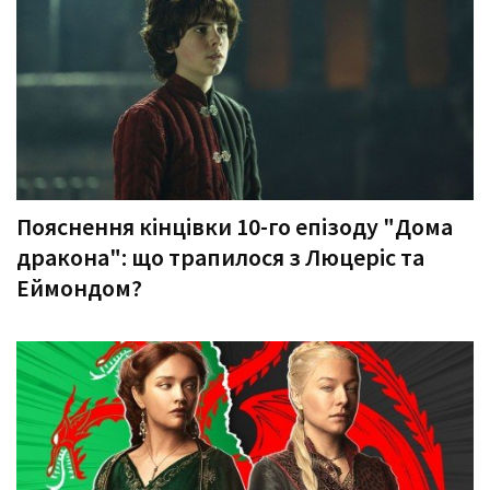
Пояснення кінцівки 10-го епізоду "Дома
дракона": що трапилося з Люцеріс та
Еймондом?