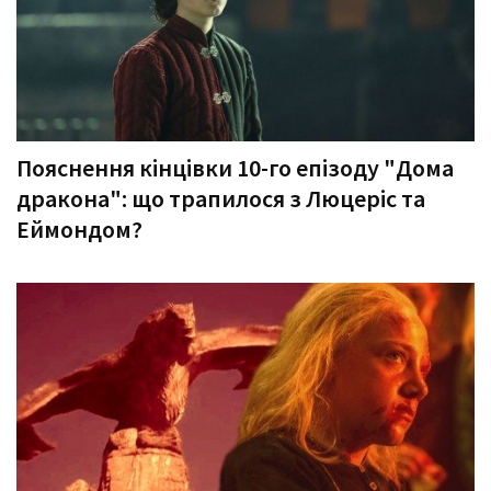
Пояснення кінцівки 10-го епізоду "Дома
дракона": що трапилося з Люцеріс та
Еймондом?