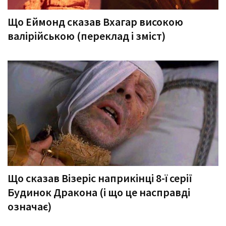
Що Еймонд сказав Вхагар високою
валірійською (переклад і зміст)
Що сказав Візеріс наприкінці 8-ї серії
Будинок Дракона (і що це насправді
означає)