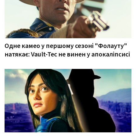
Одне камео у першому сезоні "Фолауту"
натякає: Vault-Tec не винен у апокаліпсисі