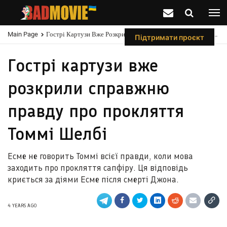
Main Page
Гострі Картузи Вже Розкрили Справжню Правду Про Прокляття Томмі Шелбі
Підтримати проєкт
Гострі картузи вже
розкрили справжню
правду про прокляття
Томмі Шелбі
Есме не говорить Томмі всієї правди, коли мова
заходить про прокляття сапфіру. Ця відповідь
криється за діями Есме після смерті Джона.
4 YEARS AGO