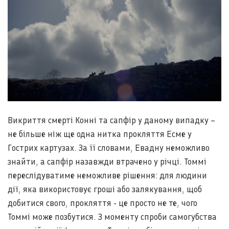
Викриття смерті Конні та сапфір у даному випадку –
не більше ніж ще одна нитка прокляття Есме у
Гострих картузах. За її словами, Евадну неможливо
знайти, а сапфір назавжди втрачено у річці. Томмі
переслідуватиме неможливе рішення: для людини
дії, яка використовує гроші або залякування, щоб
добитися свого, прокляття - це просто не те, чого
Томмі може позбутися. З моменту спроби самогубства