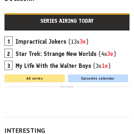
SERIES AIRING TODAY
Impractical Jokers
(13s
3e
)
Star Trek: Strange New Worlds
(4s
3e
)
My Life With the Walter Boys
(3s
1e
)
All series
Episodes calendar
РЕКЛАМА
INTERESTING