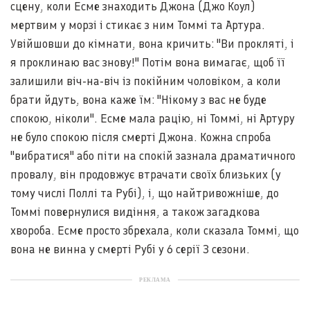
сцену, коли Есме знаходить Джона (Джо Коул)
мертвим у морзі і стикає з ним Томмі та Артура.
Увійшовши до кімнати, вона кричить: "Ви прокляті, і
я проклинаю вас знову!" Потім вона вимагає, щоб її
залишили віч-на-віч із покійним чоловіком, а коли
брати йдуть, вона каже їм: "Нікому з вас не буде
спокою, ніколи". Есме мала рацію, ні Томмі, ні Артуру
не було спокою після смерті Джона. Кожна спроба
"вибратися" або піти на спокій зазнала драматичного
провалу, він продовжує втрачати своїх близьких (у
тому числі Поллі та Рубі), і, що найтривожніше, до
Томмі повернулися видіння, а також загадкова
хвороба. Есме просто збрехала, коли сказала Томмі, що
вона не винна у смерті Рубі у 6 серії 3 сезони.
РЕКЛАМА