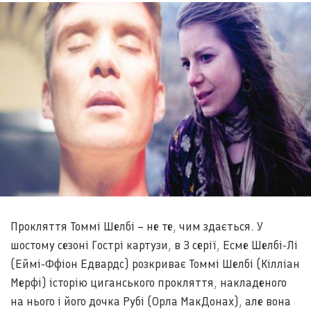
Прокляття Томмі Шелбі – не те, чим здається. У
шостому сезоні Гострі картузи, в 3 серії, Есме Шелбі-Лі
(Еймі-Ффіон Едвардс) розкриває Томмі Шелбі (Кілліан
Мерфі) історію циганського прокляття, накладеного
на нього і його дочка Рубі (Орла МакДонах), але вона