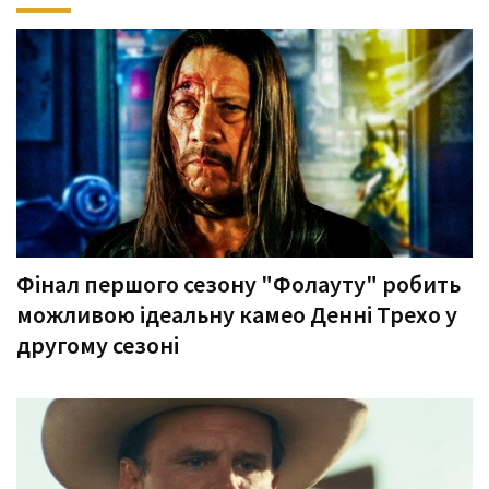
Фінал першого сезону "Фолауту" робить
можливою ідеальну камео Денні Трехо у
другому сезоні