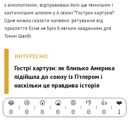
з алкоголізмом, відправивши його ще темнішим і
хаотичнішим шляхом у 6 сезоні "Гострих картузів".
Одне можна сказати напевно: рятування від
прокляття Есме не було б легким завданням для
Томмі Шелбі.
ИНТЕРЕСНО:
Гострі картузи: як близько Америка
підійшла до союзу із Гітлером і
наскільки це правдива історія
😂
😢
😮
🤮
😡
👎
👍
❤️
0
0
0
0
0
0
0
1