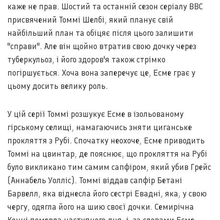
каже не прав. Шостий та останній сезон серіалу BBC
присвячений Томмі Шелбі, який планує свій
найбільший план та обіцяє після цього залишити
"справи". Але він щойно втратив свою дочку через
туберкульоз, і його здоров'я також стрімко
погіршується. Хоча вона заперечує це, Есме грає у
цьому досить велику роль.
У цій серії Томмі розшукує Есме в ізольованому
гірському селищі, намагаючись зняти циганське
прокляття з Рубі. Спочатку неохоче, Есме приводить
Томмі на цвинтар, де пояснює, що прокляття на Рубі
було викликано тим самим сапфіром, який убив Грейс
(Аннабель Уолліс). Томмі віддав сапфір Бетані
Барвелл, яка віднесла його сестрі Евадні, яка, у свою
чергу, одягла його на шию своєї дочки. Семирічна