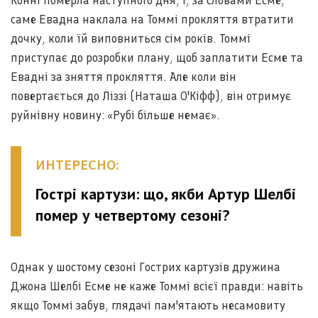
Конні померла наступного дня, і, за словами Есме,
саме Евадна наклала на Томмі прокляття втратити
дочку, коли їй виповниться сім років. Томмі
приступає до розробки плану, щоб заплатити Есме та
Евадні за зняття прокляття. Але коли він
повертається до Ліззі (Наташа О'Кіфф), він отримує
руйнівну новину: «Рубі більше немає».
ИНТЕРЕСНО:
Гострі картузи: що, якби Артур Шелбі
помер у четвертому сезоні?
Однак у шостому сезоні Гострих картузів дружина
Джона Шелбі Есме не каже Томмі всієї правди: навіть
якщо Томмі забув, глядачі пам'ятають несамовиту