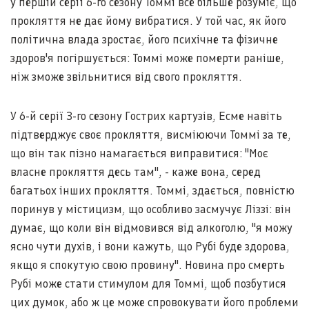
у першій серії 6-го сезону Томмі все більше розуміє, що
прокляття не дає йому вибратися. У той час, як його
політична влада зростає, його психічне та фізичне
здоров'я погіршується: Томмі може померти раніше,
ніж зможе звільнитися від свого прокляття.
У 6-й серії 3-го сезону Гострих картузів, Есме навіть
підтверджує своє прокляття, висміюючи Томмі за те,
що він так пізно намагається виправитися: "Моє
власне прокляття десь там", - каже вона, серед
багатьох інших прокляття. Томмі, здається, повністю
поринув у містицизм, що особливо засмучує Ліззі: він
думає, що коли він відмовився від алкоголю, "я можу
ясно чути духів, і вони кажуть, що Рубі буде здорова,
якщо я спокутую свою провину". Новина про смерть
Рубі може стати стимулом для Томмі, щоб позбутися
цих думок, або ж це може спровокувати його проблеми