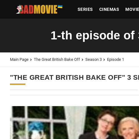
SERIES
CINEMAS
MOVI
1-th episode of
Main Page
The Great British Bake Off
Season 3
Episode 1
"THE GREAT BRITISH BAKE OFF" 3 