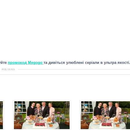
уйте
промокод Megogo
та дивіться улюблені серіали в ультра якості
РЕКЛАМА