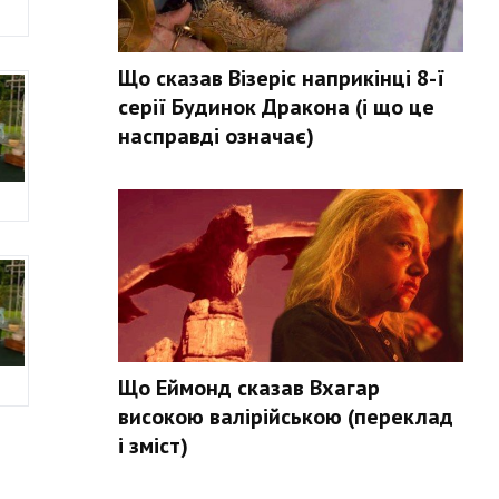
Що сказав Візеріс наприкінці 8-ї
серії Будинок Дракона (і що це
насправді означає)
Що Еймонд сказав Вхагар
високою валірійською (переклад
і зміст)