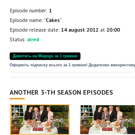
Episode number:
1
Episode name: "
Cakes
"
Episode release date:
14 august 2012
at
20:00
Status:
aired
Дивитись на Megogo за 1 гривню
Оформіть підписку всього за 1 гривню! Додатково використов
ANOTHER 3-TH SEASON EPISODES