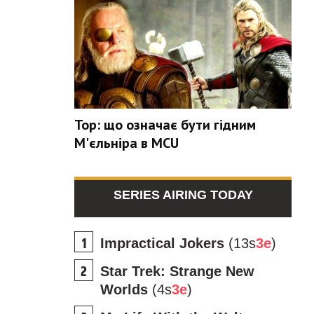
Тор: що означає бути гідним
М'єльніра в MCU
SERIES AIRING TODAY
Impractical Jokers
(13s
3e
)
Star Trek: Strange New
Worlds
(4s
3e
)