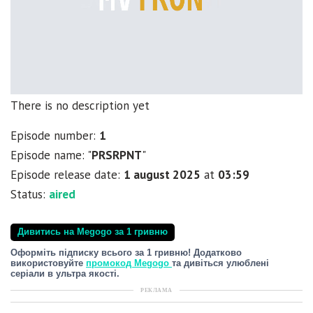
There is no description yet
Episode number:
1
Episode name: "
PRSRPNT
"
Episode release date:
1 august 2025
at
03:59
Status:
aired
Дивитись на Megogo за 1 гривню
Оформіть підписку всього за 1 гривню! Додатково
використовуйте
промокод Megogo
та дивіться улюблені
серіали в ультра якості.
РЕКЛАМА