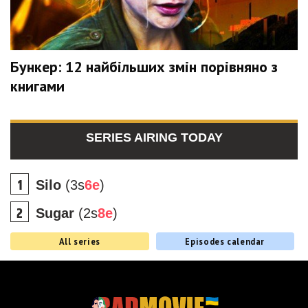
Бункер: 12 найбільших змін порівняно з
книгами
SERIES AIRING TODAY
Silo
(3s
6e
)
Sugar
(2s
8e
)
All series
Episodes calendar