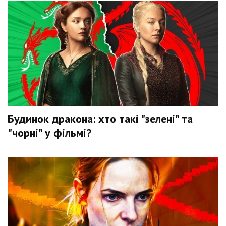
Будинок дракона: хто такі "зелені" та
"чорні" у фільмі?