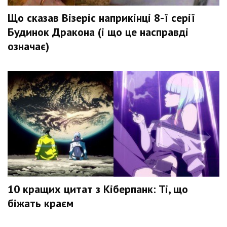
Що сказав Візеріс наприкінці 8-ї серії
Будинок Дракона (і що це насправді
означає)
10 кращих цитат з Кіберпанк: Ті, що
біжать краєм