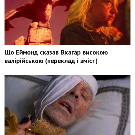
Що Еймонд сказав Вхагар високою
валірійською (переклад і зміст)