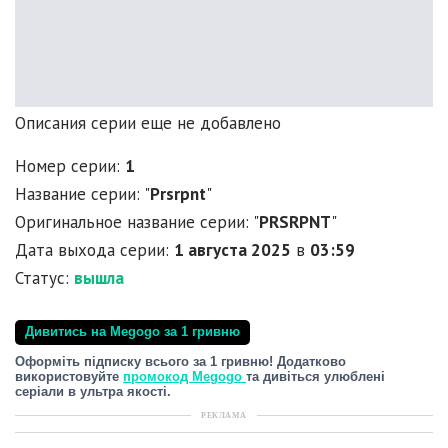
Описания серии еще не добавлено
Номер серии:
1
Название серии: "
Prsrpnt
"
Оригинальное название серии: "
PRSRPNT
"
Дата выхода серии:
1 августа 2025
в
03:59
Статус:
вышла
Дивитись на Megogo за 1 гривню
Оформіть підписку всього за 1 гривню! Додатково
використовуйте
промокод Megogo
та дивіться улюблені
серіали в ультра якості.
РЕКЛАМА