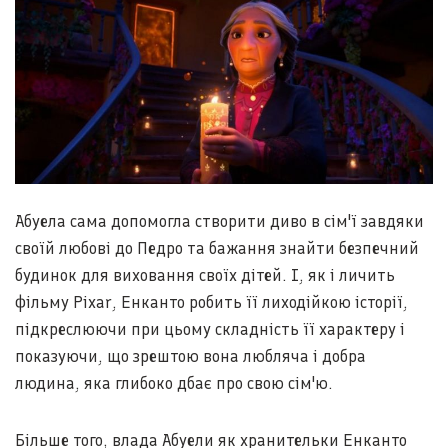
Абуела сама допомогла створити диво в сім'ї завдяки
своїй любові до Педро та бажання знайти безпечний
будинок для виховання своїх дітей. І, як і личить
фільму Pixar, Енканто робить її лиходійкою історії,
підкреслюючи при цьому складність її характеру і
показуючи, що зрештою вона любляча і добра
людина, яка глибоко дбає про свою сім'ю.
Більше того, влада Абуели як хранительки Енканто