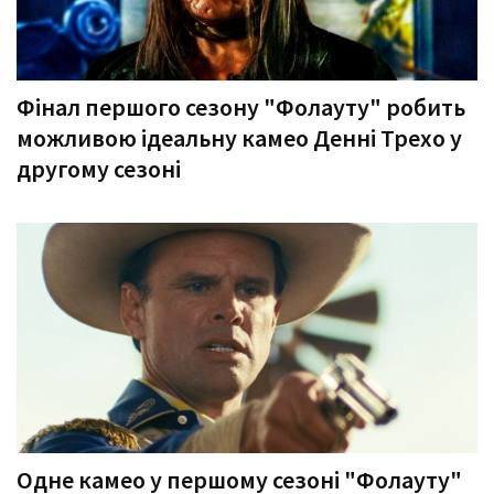
Фінал першого сезону "Фолауту" робить
можливою ідеальну камео Денні Трехо у
другому сезоні
Одне камео у першому сезоні "Фолауту"