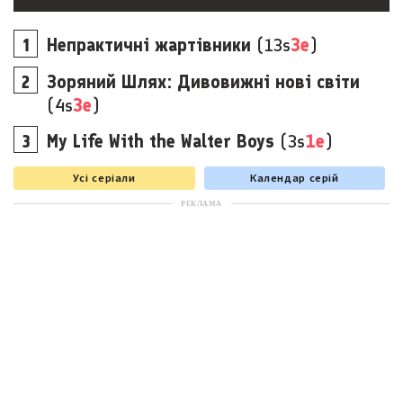
Непрактичні жартівники
(13s
3e
)
Зоряний Шлях: Дивовижні нові світи
(4s
3e
)
My Life With the Walter Boys
(3s
1e
)
Усі серіали
Календар серій
РЕКЛАМА