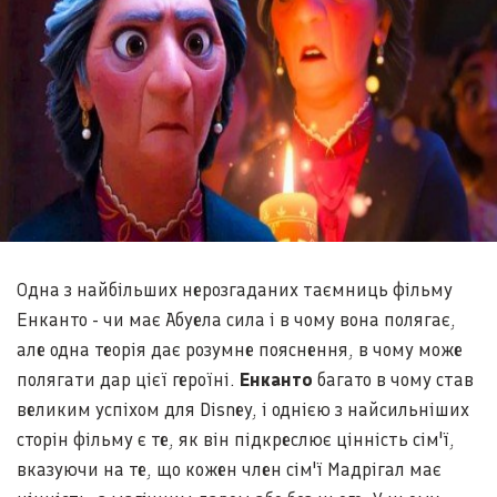
Одна з найбільших нерозгаданих таємниць фільму
Енканто - чи має Абуела сила і в чому вона полягає,
але одна теорія дає розумне пояснення, в чому може
полягати дар цієї героїні.
Енканто
багато в чому став
великим успіхом для Disney, і однією з найсильніших
сторін фільму є те, як він підкреслює цінність сім'ї,
вказуючи на те, що кожен член сім'ї Мадрігал має