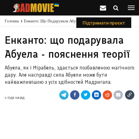
Головна
Енканто: Що Подарувала Абуела - Пояснення Теорії
Підтримати проєкт
Енканто: що подарувала
Абуела - пояснення теорії
Абуела, як і Мірабель, здається позбавленою магічного
дару. Але насправді сила Абуели може бути
найважливішою з усіх здібностей Мадригала.
4 ГОДА НАЗАД