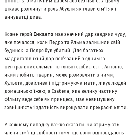
цінність, з магічним даром або без нього. У цьому
цікаво розглянути роль Абуели як глави сім'ї як і
винуватці дива.
Кожен герой
Енканто
має значний дар завдяки чуду,
яке почалося, коли Педро та Альма залишили свій
будинок, а Педро був убитий. Для багатьох
мадригалів їхній дар пов'язаний з одним із
центральних елементів їхньої особистості: Антоніо,
який любить тварин, може розмовляти з ними;
Хульєта, дбайлива і підтримуюча мати, лікує людей
домашньою їжею; а Ізабела, яка велику частину
фільму веде себе як принцеса, має невимушену
зовнішність і здатність вирощувати прекрасні квіти.
У кожному випадку важко сказати, чи отримують
члени сім'ї ці здібності тому, що вони відповідають