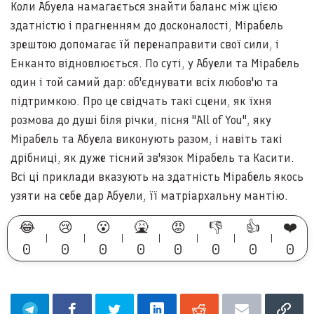
Коли Абуела намагається знайти баланс між цією
здатністю і прагненням до досконалості, Мірабель
зрештою допомагає їй перенаправити свої сили, і
Енканто відновлюється. По суті, у Абуели та Мірабель
один і той самий дар: об'єднувати всіх любов'ю та
підтримкою. Про це свідчать такі сцени, як їхня
розмова до душі біля річки, пісня "All of You", яку
Мірабель та Абуела виконують разом, і навіть такі
дрібниці, як дуже тісний зв'язок Мірабель та Касити.
Всі ці приклади вказують на здатність Мірабель якось
узяти на себе дар Абуели, її матріархальну мантію.
😂
😢
😮
🤮
😡
👎
👍
❤️
0
0
0
0
0
0
0
0