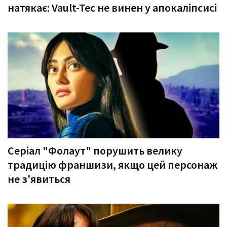
натякає: Vault-Tec не винен у апокаліпсисі
Серіал "Фолаут" порушить велику
традицію франшизи, якщо цей персонаж
не з'явиться