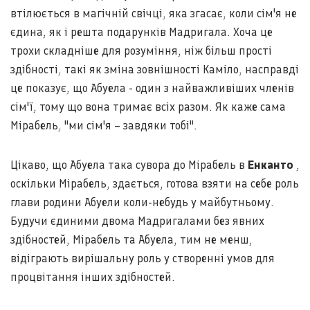
втілюється в магічній свічці, яка згасає, коли сім'я не
єдина, як і решта подарунків Мадригала. Хоча це
трохи складніше для розуміння, ніж більш прості
здібності, такі як зміна зовнішності Каміло, насправді
це показує, що Абуела - один з найважливіших членів
сім'ї, тому що вона тримає всіх разом. Як каже сама
Мірабель, "ми сім'я – завдяки тобі".
Цікаво, що Абуела така сувора до Мірабель в
Енканто
,
оскільки Мірабель, здається, готова взяти на себе роль
глави родини Абуели коли-небудь у майбутньому.
Будучи єдиними двома Мадригалами без явних
здібностей, Мірабель та Абуела, тим не менш,
відіграють вирішальну роль у створенні умов для
процвітання інших здібностей.