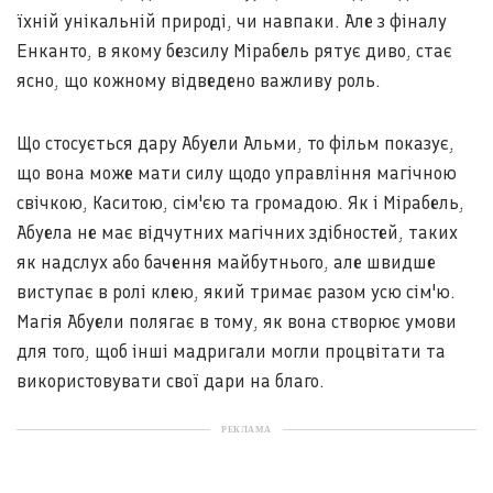
їхній унікальній природі, чи навпаки. Але з фіналу
Енканто, в якому безсилу Мірабель рятує диво, стає
ясно, що кожному відведено важливу роль.
Що стосується дару Абуели Альми, то фільм показує,
що вона може мати силу щодо управління магічною
свічкою, Каситою, сім'єю та громадою. Як і Мірабель,
Абуела не має відчутних магічних здібностей, таких
як надслух або бачення майбутнього, але швидше
виступає в ролі клею, який тримає разом усю сім'ю.
Магія Абуели полягає в тому, як вона створює умови
для того, щоб інші мадригали могли процвітати та
використовувати свої дари на благо.
РЕКЛАМА