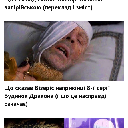
валірійською (переклад і зміст)
Що сказав Візеріс наприкінці 8-ї серії
Будинок Дракона (і що це насправді
означає)