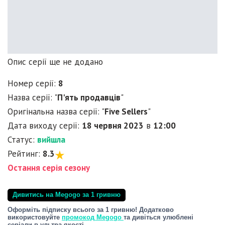
Опис серії ще не додано
Номер серії:
8
Назва серії: "
П'ять продавців
"
Оригінальна назва серії: "
Five Sellers
"
Дата виходу серії:
18 червня 2023
в
12:00
Статус:
вийшла
Рейтинг:
8.3
Остання серія сезону
Дивитись на Megogo за 1 гривню
Оформіть підписку всього за 1 гривню! Додатково
використовуйте
промокод Megogo
та дивіться улюблені