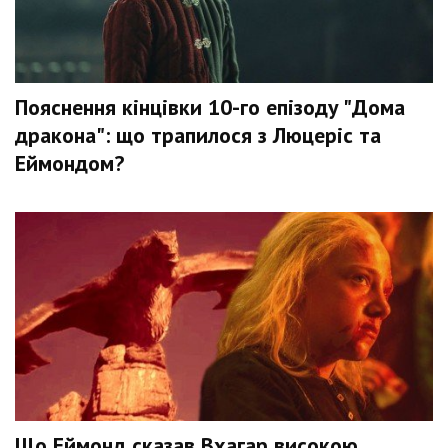
Пояснення кінцівки 10-го епізоду "Дома
дракона": що трапилося з Люцеріс та
Еймондом?
Що Еймонд сказав Вхагар високою