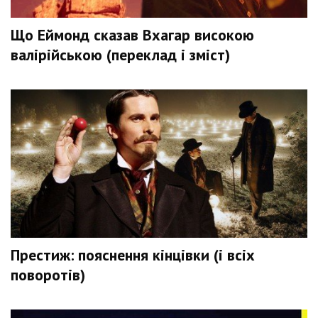
Що Еймонд сказав Вхагар високою
валірійською (переклад і зміст)
Престиж: пояснення кінцівки (і всіх
поворотів)