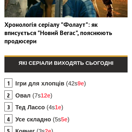
Хронологія серіалу "Фолаут": як
вписується "Новий Вегас", пояснюють
продюсери
ЯКІ СЕРІАЛИ ВИХОДЯТЬ СЬОГОДНІ
Ігри для хлопців
(42s
9e
)
Овал
(7s
12e
)
Тед Лассо
(4s
1e
)
Усе складно
(5s
5e
)
Ковчег
(3s
2e
)