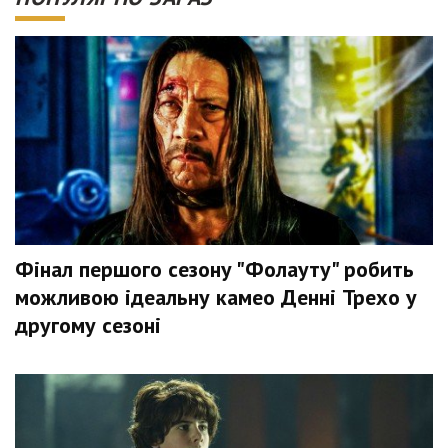
Фінал першого сезону "Фолауту" робить
можливою ідеальну камео Денні Трехо у
другому сезоні