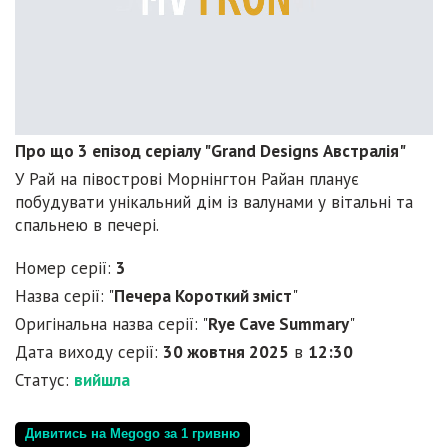
Про що 3 епізод серіалу "Grand Designs Австралія"
У Рай на півострові Морнінгтон Райан планує
побудувати унікальний дім із валунами у вітальні та
спальнею в печері.
Номер серії:
3
Назва серії: "
Печера Короткий зміст
"
Оригінальна назва серії: "
Rye Cave Summary
"
Дата виходу серії:
30 жовтня 2025
в
12:30
Статус:
вийшла
Дивитись на Megogo за 1 гривню