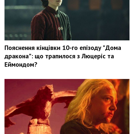
Пояснення кінцівки 10-го епізоду "Дома
дракона": що трапилося з Люцеріс та
Еймондом?