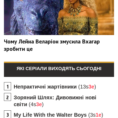
Чому Лейна Веларіон змусила Вхагар
зробити це
ЯКІ СЕРІАЛИ ВИХОДЯТЬ СЬОГОДНІ
Непрактичні жартівники
(13s
3e
)
Зоряний Шлях: Дивовижні нові
світи
(4s
3e
)
My Life With the Walter Boys
(3s
1e
)