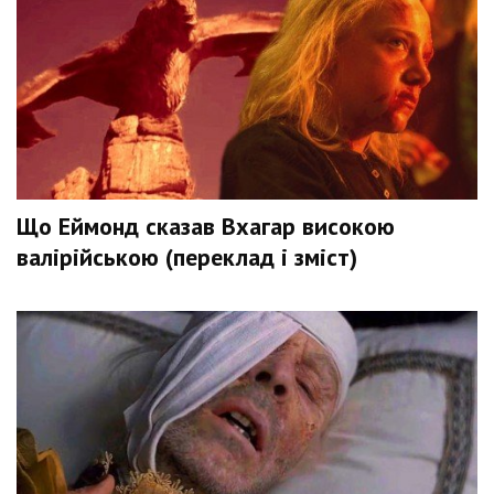
Що Еймонд сказав Вхагар високою
валірійською (переклад і зміст)