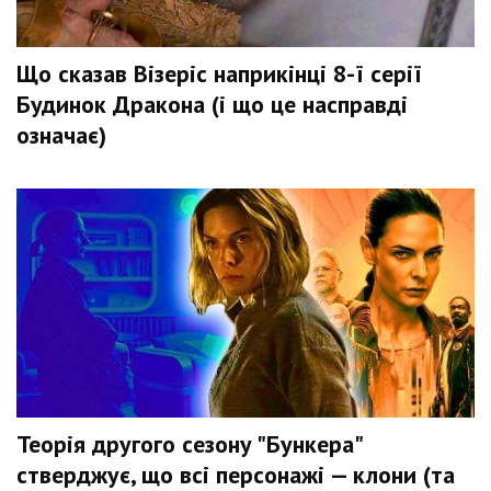
Що сказав Візеріс наприкінці 8-ї серії
Будинок Дракона (і що це насправді
означає)
Теорія другого сезону "Бункера"
стверджує, що всі персонажі — клони (та