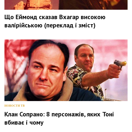
Що Еймонд сказав Вхагар високою
валірійською (переклад і зміст)
НОВОСТИ ТВ
Клан Сопрано: 8 персонажів, яких Тоні
вбиває і чому