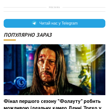
РЕКЛАМА
Читай нас у Telegram
ПОПУЛЯРНО ЗАРАЗ
Фінал першого сезону "Фолауту" робить
можливою ідеальну камео Денні Трехо у