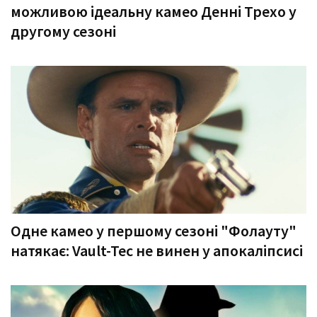
можливою ідеальну камео Денні Трехо у
другому сезоні
Одне камео у першому сезоні "Фолауту"
натякає: Vault-Tec не винен у апокаліпсисі