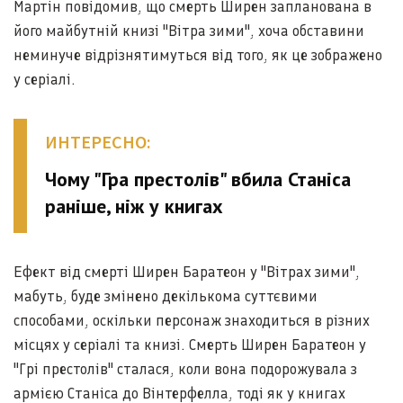
Мартін повідомив, що смерть Ширен запланована в
його майбутній книзі "Вітра зими", хоча обставини
неминуче відрізнятимуться від того, як це зображено
у серіалі.
ИНТЕРЕСНО:
Чому "Гра престолів" вбила Станіса
раніше, ніж у книгах
Ефект від смерті Ширен Баратеон у "Вітрах зими",
мабуть, буде змінено декількома суттєвими
способами, оскільки персонаж знаходиться в різних
місцях у серіалі та книзі. Смерть Ширен Баратеон у
"Грі престолів" сталася, коли вона подорожувала з
армією Станіса до Вінтерфелла, тоді як у книгах