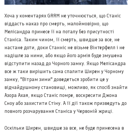
Хоча у коментарях GRRM не уточнюється, що Станіс
віддасть наказ про смерть, малоймовірно, що
Мелісандра принесе її на поталу без присутності
Станіса. Таким чином, її смерть, швидше за все, не
настане доти, доки Станніс не візьме Вінтерфелл і не
надішле за ними, або якщо його армія буде змушена
відступити назад до Чорного замку. Якщо Мелісандра
все ж таки вирішить сама спалити Ширен у Чорному
замку, "Вітрам зими" доведеться зробити це у
відчайдушному становищі, можливо, як спосіб знайти
Азора Ахая, якщо Станіс помре, воскресити Джона
Сноу або захистити Стіну. А її дії також призведуть до
повного розчарування Станіса у Червоній жриці.
Оскільки Ширен, швидше за все, не буде принесена в