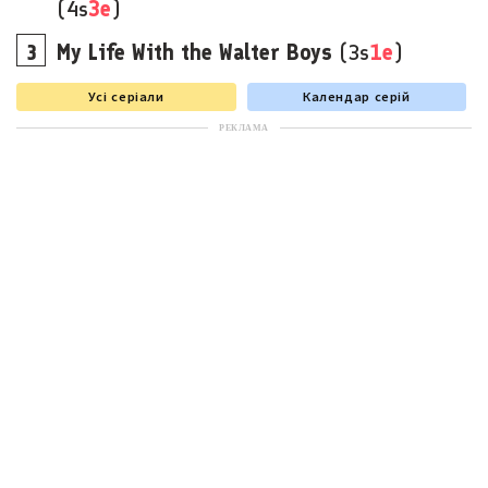
(4s
3e
)
My Life With the Walter Boys
(3s
1e
)
Усі серіали
Календар серій
РЕКЛАМА