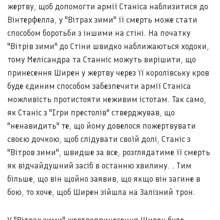
жертву, щоб допомогти армії Станіса наблизитися до
Вінтерфелла, у "Вітрах зими" її смерть може стати
способом боротьби з іншими на стіні. На початку
"Вітрів зими" до Стіни швидко наближаються ходоки,
тому Мелісандра та Станніс можуть вирішити, що
принесення Ширен у жертву через її королівську кров
буде єдиним способом забезпечити армії Станіса
можливість протистояти неживим істотам. Так само,
як Станіс з "Ігри престолів" стверджував, що
"ненавидить" те, що йому довелося пожертвувати
своєю дочкою, щоб слідувати своїй долі, Станіс з
"Вітров зими", швидше за все, розглядатиме її смерть
як відчайдушний засіб в останню хвилину. . Тим
більше, що він щойно заявив, що якщо він загине в
бою, то хоче, щоб Ширен зійшла на Залізний трон.