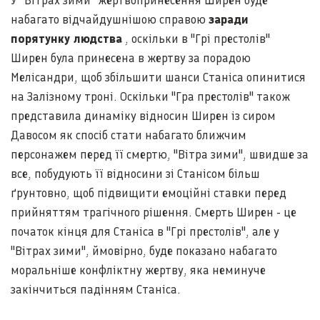
У "Вітрах зими" жертвопринесення Ширен буде
набагато відчайдушнішою справою
заради
порятунку людства
, оскільки в "Грі престолів"
Ширен була принесена в жертву за порадою
Мелісандри, щоб збільшити шанси Станіса опинитися
на Залізному троні. Оскільки "Гра престолів" також
представила динаміку відносин Ширен із сиром
Давосом як спосіб стати набагато ближчим
персонажем перед її смертю, "Вітра зими", швидше за
все, побудують її відносини зі Станісом більш
ґрунтовно, щоб підвищити емоційні ставки перед
прийняттям трагічного рішення. Смерть Ширен - це
початок кінця для Станіса в "Грі престолів", але у
"Вітрах зими", ймовірно, буде показано набагато
моральніше конфліктну жертву, яка неминуче
закінчиться падінням Станіса.