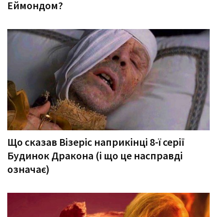
Еймондом?
Що сказав Візеріс наприкінці 8-ї серії
Будинок Дракона (і що це насправді
означає)