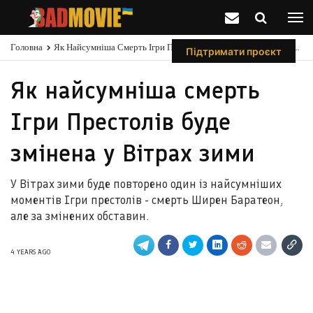
Головна
Як Найсумніша Смерть Ігри Престолів Буде Змінена У Вітрах Зими
Підтримати проєкт
Як найсумніша смерть
Ігри Престолів буде
змінена у Вітрах зими
У Вітрах зими буде повторено один із найсумніших
моментів Ігри престолів - смерть Ширен Баратеон,
але за змінених обставин.
4 YEARS AGO