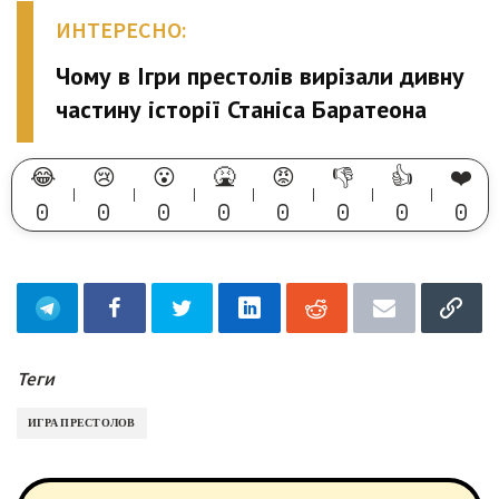
ИНТЕРЕСНО:
Чому в Ігри престолів вирізали дивну
частину історії Станіса Баратеона
😂
😢
😮
🤮
😡
👎
👍
❤️
0
0
0
0
0
0
0
0
Теги
ИГРА ПРЕСТОЛОВ