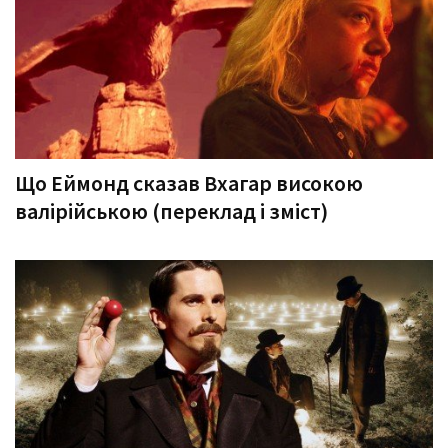
Що Еймонд сказав Вхагар високою
валірійською (переклад і зміст)