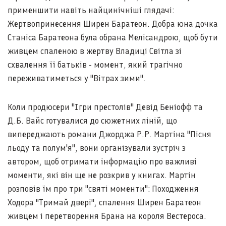
применшити навіть найцинічніші глядачі:
Жертвопринесення Ширен Баратеон. Добра юна дочка
Станіса Баратеона була обрана Мелісандрою, щоб бути
живцем спаленою в жертву Владиці Світла зі
схвалення її батьків - момент, який трагічно
переживатиметься у "Вітрах зими".
Коли продюсери "Ігри престолів" Девід Беніофф та
Д.Б. Вайс готувалися до сюжетних ліній, що
випереджають романи Джорджа Р.Р. Мартіна "Пісня
льоду та полум'я", вони організували зустріч з
автором, щоб отримати інформацію про важливі
моменти, які він ще не розкрив у книгах. Мартін
розповів їм про три "святі моменти": Походження
Ходора "Тримай двері", спалення Ширен Баратеон
живцем і перетворення Брана на короля Вестероса.