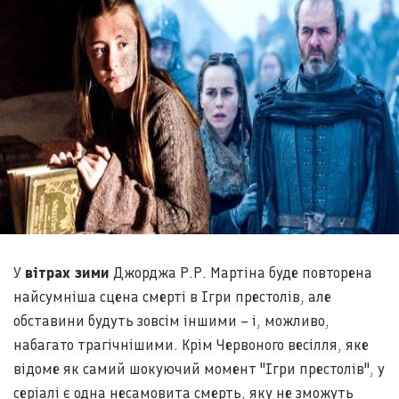
У
вітрах зими
Джорджа Р.Р. Мартіна буде повторена
найсумніша сцена смерті в Ігри престолів, але
обставини будуть зовсім іншими – і, можливо,
набагато трагічнішими. Крім Червоного весілля, яке
відоме як самий шокуючий момент "Ігри престолів", у
серіалі є одна несамовита смерть, яку не зможуть