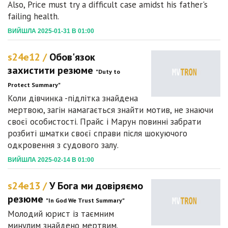
Also, Price must try a difficult case amidst his father's
failing health.
ВИЙШЛА 2025-01-31 В 01:00
s24e12 /
Обов'язок
захистити резюме
"Duty to
Protect Summary"
Коли дівчинка -підлітка знайдена
мертвою, загін намагається знайти мотив, не знаючи
своєї особистості. Прайс і Марун повинні забрати
розбиті шматки своєї справи після шокуючого
одкровення з судового залу.
ВИЙШЛА 2025-02-14 В 01:00
s24e13 /
У Бога ми довіряємо
резюме
"In God We Trust Summary"
Молодий юрист із таємним
минулим знайдено мертвим.