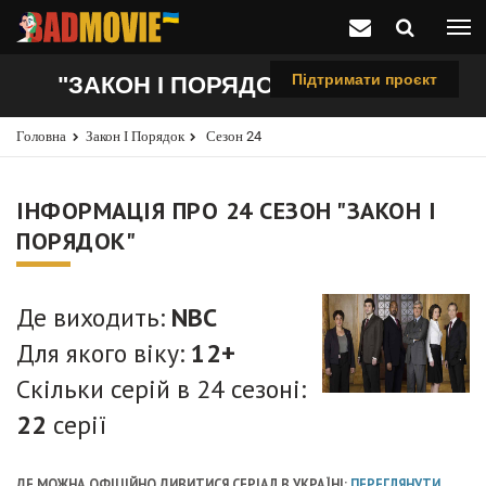
Підтримати проєкт
"ЗАКОН І ПОРЯДОК", 24 СЕЗОН
Головна
Закон І Порядок
Сезон 24
ІНФОРМАЦІЯ ПРО 24 СЕЗОН "ЗАКОН І
ПОРЯДОК"
Де виходить:
NBC
Для якого віку:
12+
Скільки серій в 24 сезоні:
22
серії
ДЕ МОЖНА ОФІЦІЙНО ДИВИТИСЯ СЕРІАЛ В УКРАЇНІ:
ПЕРЕГЛЯНУТИ