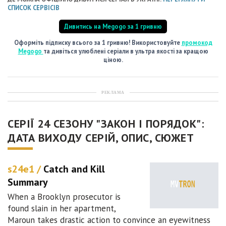
СПИСОК СЕРВІСІВ
Дивитись на Megogo за 1 гривню
Оформіть підписку всього за 1 гривню! Використовуйте
промокод
Megogo
та дивіться улюблені серіали в ультра якості за кращою
ціною.
РЕКЛАМА
СЕРІЇ 24 СЕЗОНУ "ЗАКОН І ПОРЯДОК":
ДАТА ВИХОДУ СЕРІЙ, ОПИС, СЮЖЕТ
s24e1 /
Catch and Kill
Summary
When a Brooklyn prosecutor is
found slain in her apartment,
Maroun takes drastic action to convince an eyewitness