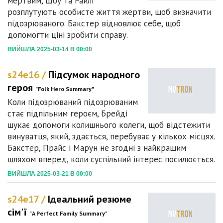
мертвим, Шоу та Райлі
розплутують особисте життя жертви, щоб визначити
підозрюваного. Бакстер відновлює себе, щоб
допомогти ціні зробити справу.
ВИЙШЛА 2025-03-14 В 00:00
s24e16 /
Підсумок народного
героя
"Folk Hero Summary"
Коли підозрюваний підозрюваним
стає підпільним героєм, Брейді
шукає допомоги колишнього колеги, щоб відстежити
винуватця, який, здається, перебуває у кількох місцях.
Бакстер, Прайс і Марун не згодні з найкращим
шляхом вперед, коли суспільний інтерес посилюється.
ВИЙШЛА 2025-03-21 В 00:00
s24e17 /
Ідеальний резюме
сім'ї
"A Perfect Family Summary"