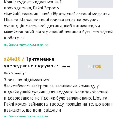
Коли студент кидається на її
проходження, Райлі Зерос у
сімейній таємниці, щоб зібрати свої останні моменти.
Ціна та Марун повинні покладатися на рахунок
очевидців маленької дитини, щоб визначити, чи
малоймовірний підозрюваний повинен бути стягнутий
в обстрілі.
ВИЙШЛА 2025-04-04 В 00:00
s24e18 /
Притаманне
упереджене підсумок
"Inherent
Bias Summary"
Зірка, що піднімається
баскетболом, застрелила, залишаючи команду у
відчайдушній сутичці для ведучих. Коли захоплення
підозрюваного не йде, як було заплановано, Шоу та
Райлі кожен займають тверду позицію на те, що вони
вважають, що вони свідчили.