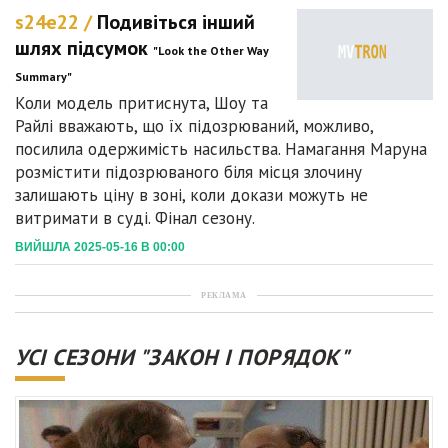
s24e22 /
Подивіться інший
шлях підсумок
"Look the Other Way
Summary"
Коли модель притиснута, Шоу та
Райлі вважають, що їх підозрюваний, можливо,
посилила одержимість насильства. Намагання Маруна
розмістити підозрюваного біля місця злочину
залишають ціну в зоні, коли докази можуть не
витримати в суді. Фінал сезону.
ВИЙШЛА 2025-05-16 В 00:00
РЕКЛАМА
УСІ СЕЗОНИ "ЗАКОН І ПОРЯДОК"