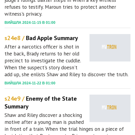
judge's rulings. Baxter steps in when a key witness
refuses to testify. Maroun tries to protect another
witness's privacy.
ВИЙШЛА 2024-11-15 В 01:00
s24e8 /
Bad Apple Summary
After a narcotics officer is shot in
the back, Brady returns to her old
precinct to investigate the cuddle.
When the suspect's story doesn't
add up, she enlists Shaw and Riley to discover the truth.
ВИЙШЛА 2024-11-22 В 01:00
s24e9 /
Enemy of the State
Summary
Shaw and Riley discover a shocking
motive after a young man is pushed
in front of a train. When the trial hinges on a piece of