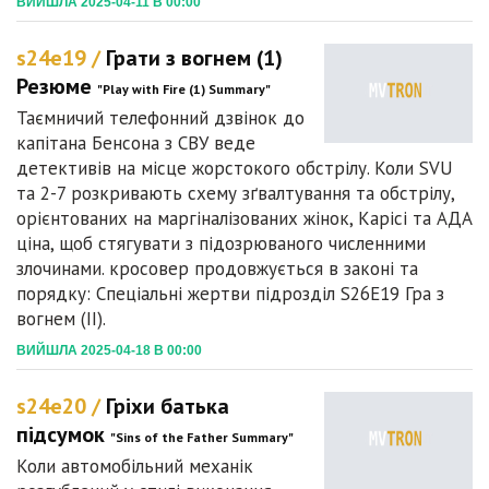
ВИЙШЛА 2025-04-11 В 00:00
s24e19 /
Грати з вогнем (1)
Резюме
"Play with Fire (1) Summary"
Таємничий телефонний дзвінок до
капітана Бенсона з СВУ веде
детективів на місце жорстокого обстрілу. Коли SVU
та 2-7 розкривають схему зґвалтування та обстрілу,
орієнтованих на маргіналізованих жінок, Карісі та АДА
ціна, щоб стягувати з підозрюваного численними
злочинами. кросовер продовжується в законі та
порядку: Спеціальні жертви підрозділ S26E19 Гра з
вогнем (II).
ВИЙШЛА 2025-04-18 В 00:00
s24e20 /
Гріхи батька
підсумок
"Sins of the Father Summary"
Коли автомобільний механік