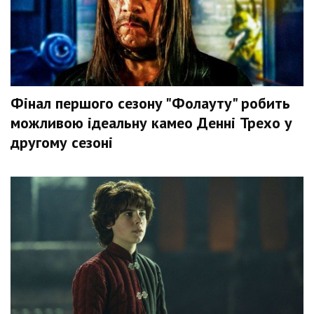
Фінал першого сезону "Фолауту" робить
можливою ідеальну камео Денні Трехо у
другому сезоні