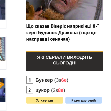
Що сказав Візеріс наприкінці 8-ї
серії Будинок Дракона (і що це
насправді означає)
ЯКІ СЕРІАЛИ ВИХОДЯТЬ
СЬОГОДНІ
Бункер
(3s
6e
)
цукор
(2s
8e
)
Усі серіали
Календар серій