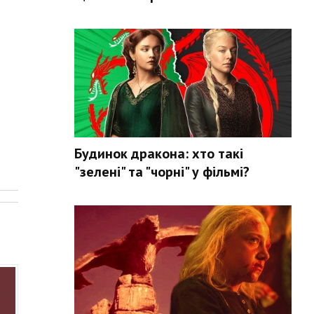
Будинок дракона: хто такі
"зелені" та "чорні" у фільмі?
.