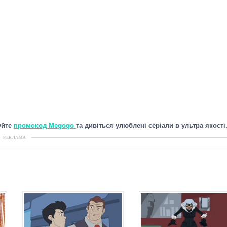
уйте
промокод Megogo
та дивіться улюблені серіали в ультра якості
РЕКЛАМА