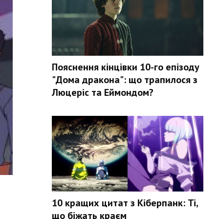
Пояснення кінцівки 10-го епізоду
"Дома дракона": що трапилося з
Люцеріс та Еймондом?
10 кращих цитат з Кіберпанк: Ті,
що біжать краєм