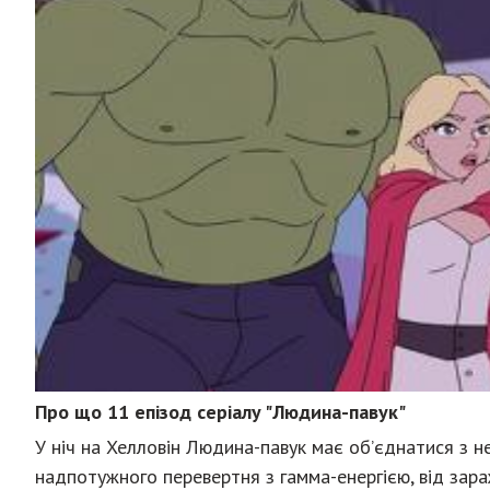
Про що 11 епізод серіалу "Людина-павук"
У ніч на Хелловін Людина-павук має об’єднатися з 
надпотужного перевертня з гамма-енергією, від за