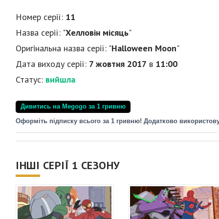
Номер серії:
11
Назва серії: "
Хелловін місяць
"
Оригінальна назва серії: "
Halloween Moon
"
Дата виходу серії:
7 жовтня 2017
в
11:00
Статус:
вийшла
Дивитись на Megogo за 1 гривню
Оформіть підписку всього за 1 гривню! Додатково використов
ІНШІ СЕРІЇ 1 СЕЗОНУ