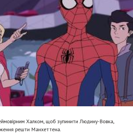
неймовірним Халком, щоб зупинити Людину-Вовка,
раження решти Манхеттена.