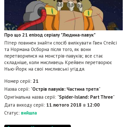
Про що 21 епізод серіалу "Людина-павук"
Пітер повинен знайти спосіб вилікувати Гвен Стейсі
та Нормана Осборна після того, як вони
перетворилися на монстрів-павуків; все стає
складніше, коли мисливець Крейвен перетворює
Нью-Йорк на свої мисливські угіддя.
Номер серії:
21
Назва серії: "
Острів павуків: Частина третя
"
Оригінальна назва серії: "
Spider-Island: Part Three
"
Дата виходу серії:
11 лютого 2018
в
12:00
Статус:
вийшла