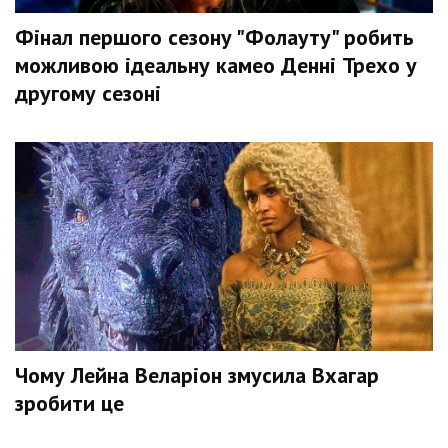
Фінал першого сезону "Фолауту" робить
можливою ідеальну камео Денні Трехо у
другому сезоні
Чому Лейна Веларіон змусила Вхагар
зробити це