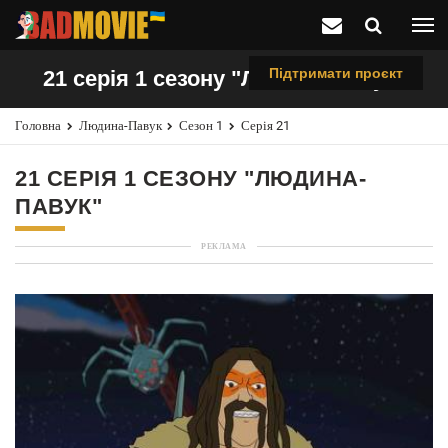
Підтримати проєкт
21 серія 1 сезону "Людина-павук"
Головна
Людина-Павук
Сезон 1
Серія 21
21 СЕРІЯ 1 СЕЗОНУ "ЛЮДИНА-
ПАВУК"
РЕКЛАМА