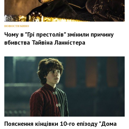
НОВОСТИ КИНО
Чому в "Грі престолів" змінили причину
вбивства Тайвіна Ланністера
Пояснення кінцівки 10-го епізоду "Дома