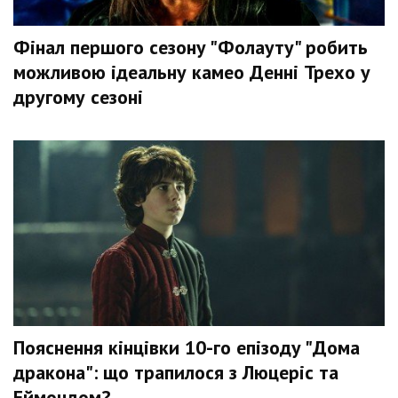
Фінал першого сезону "Фолауту" робить
можливою ідеальну камео Денні Трехо у
другому сезоні
Пояснення кінцівки 10-го епізоду "Дома
дракона": що трапилося з Люцеріс та
Еймондом?