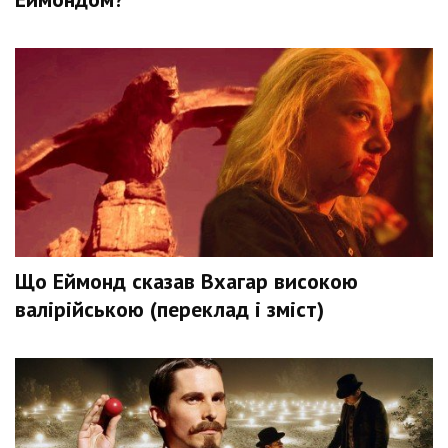
Що Еймонд сказав Вхагар високою
валірійською (переклад і зміст)