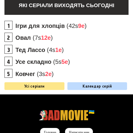
ЯКІ СЕРІАЛИ ВИХОДЯТЬ СЬОГОДНІ
Ігри для хлопців
(42s
9e
)
Овал
(7s
12e
)
Тед Лассо
(4s
1e
)
Усе складно
(5s
5e
)
Ковчег
(3s
2e
)
Усі серіали
Календар серій
Головна
Написати нам