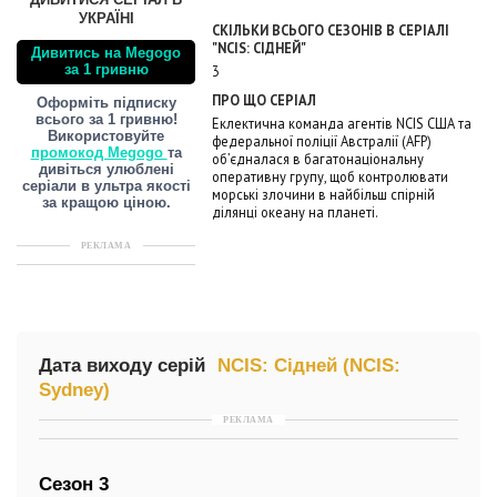
ДИВИТИСЯ СЕРІАЛ В
УКРАЇНІ
СКІЛЬКИ ВСЬОГО СЕЗОНІВ В СЕРІАЛІ
"NCIS: СІДНЕЙ"
Дивитись на Megogo
3
за 1 гривню
ПРО ЩО СЕРІАЛ
Оформіть підписку
всього за 1 гривню!
Еклектична команда агентів NCIS США та
Використовуйте
федеральної поліції Австралії (AFP)
промокод Megogo
та
об’єдналася в багатонаціональну
дивіться улюблені
оперативну групу, щоб контролювати
серіали в ультра якості
морські злочини в найбільш спірній
за кращою ціною.
ділянці океану на планеті.
РЕКЛАМА
Дата виходу серій
NCIS: Сідней (NCIS:
Sydney)
РЕКЛАМА
Сезон 3