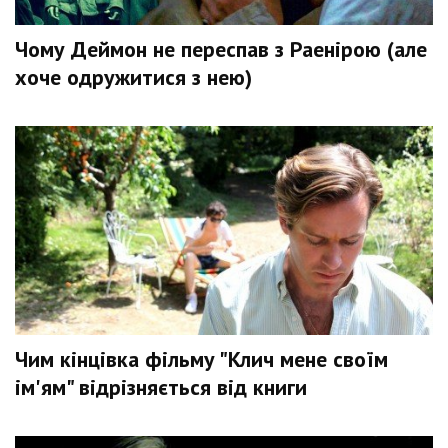
Чому Деймон не переспав з Раенірою (але
хоче одружитися з нею)
Чим кінцівка фільму "Клич мене своїм
ім'ям" відрізняється від книги