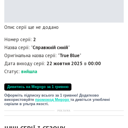
Опис серії ще не додано
Номер серії:
2
Назва серії: "
Справжній синій
"
Оригінальна назва серії: "
True Blue
"
Дата виходу серії:
22 жовтня 2025
в
00:00
Статус:
вийшла
Дивитись на Megogo за 1 гривню
Оформіть підписку всього за 1 гривню! Додатково
використовуйте
промокод Megogo
та дивіться улюблені
серіали в ультра якості.
РЕКЛАМА