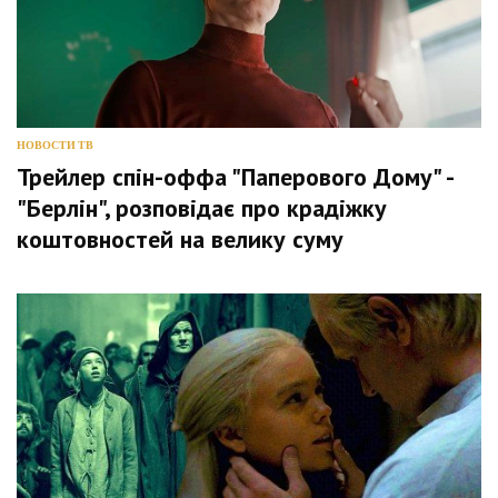
НОВОСТИ ТВ
Трейлер спін-оффа "Паперового Дому" -
"Берлін", розповідає про крадіжку
коштовностей на велику суму