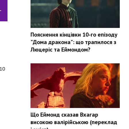
-
Пояснення кінцівки 10-го епізоду
"Дома дракона": що трапилося з
Люцеріс та Еймондом?
 10
Що Еймонд сказав Вхагар
високою валірійською (переклад