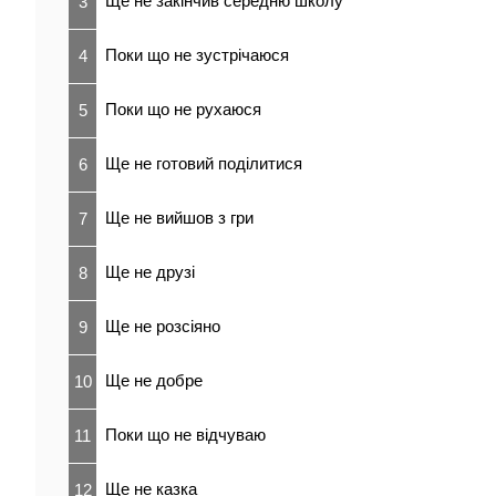
Ще не закінчив середню школу
3
Поки що не зустрічаюся
4
Поки що не рухаюся
5
Ще не готовий поділитися
6
Ще не вийшов з гри
7
Ще не друзі
8
Ще не розсіяно
9
Ще не добре
10
Поки що не відчуваю
11
Ще не казка
12