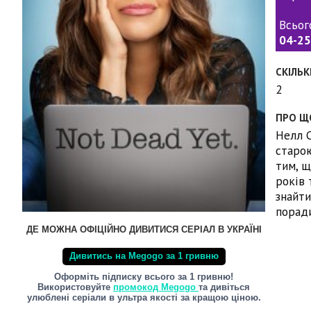
Всьог
04-25
СКІЛЬК
2
ПРО Щ
Нелл С
старою
тим, щ
років 
знайти
поради
ДЕ МОЖНА ОФІЦІЙНО ДИВИТИСЯ СЕРІАЛ В УКРАЇНІ
Дивитись на Megogo за 1 гривню
Оформіть підписку всього за 1 гривню!
Використовуйте
промокод Megogo
та дивіться
улюблені серіали в ультра якості за кращою ціною.