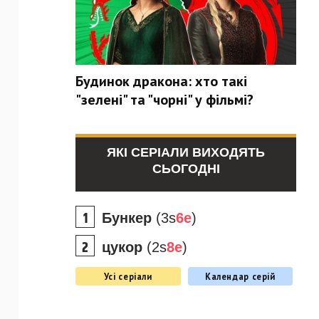
Будинок дракона: хто такі
"зелені" та "чорні" у фільмі?
ЯКІ СЕРІАЛИ ВИХОДЯТЬ
СЬОГОДНІ
Бункер
(3s
6e
)
цукор
(2s
8e
)
Усі серіали
Календар серій