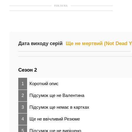
РЕКЛАМА
Дата виходу серій
Ще не мертвий (Not Dead Y
Сезон 2
1
Короткий опис
2
Підсумок ще не Валентина
3
Підсумок ще немає в картках
4
Ще не ввічливий Резюме
5
Підсумок ще не вирішено