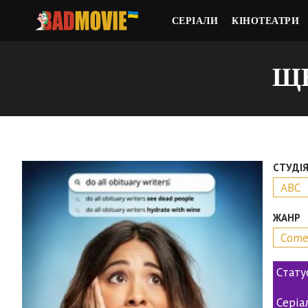
СЕРІАЛИ
КІНОТЕАТРИ
ЩЕ
СТУДІ
ABC
ЖАНР
Come
Стату
Серіа