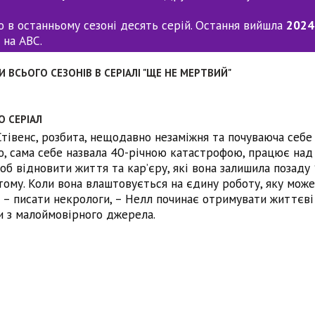
о в останньому сезоні десять серій. Остання вийшла
2024
на ABC.
И ВСЬОГО СЕЗОНІВ В СЕРІАЛІ "ЩЕ НЕ МЕРТВИЙ"
О СЕРІАЛ
тівенс, розбита, нещодавно незаміжня та почуваюча себе
, сама себе назвала 40-річною катастрофою, працює над
об відновити життя та кар’єру, які вона залишила позаду
тому. Коли вона влаштовується на єдину роботу, яку може
 – писати некрологи, – Нелл починає отримувати життєві
 з малоймовірного джерела.