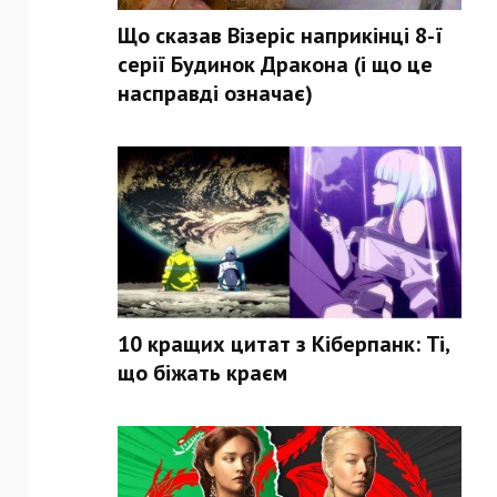
Що сказав Візеріс наприкінці 8-ї
серії Будинок Дракона (і що це
насправді означає)
10 кращих цитат з Кіберпанк: Ті,
що біжать краєм