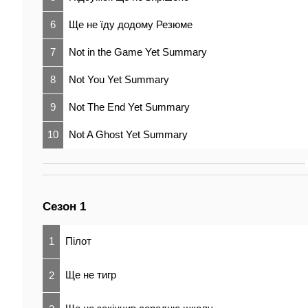
6
Ще не їду додому Резюме
7
Not in the Game Yet Summary
8
Not You Yet Summary
9
Not The End Yet Summary
10
Not A Ghost Yet Summary
Сезон 1
1
Пілот
Ще не тигр
2