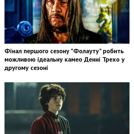
Фінал першого сезону "Фолауту" робить
можливою ідеальну камео Денні Трехо у
другому сезоні