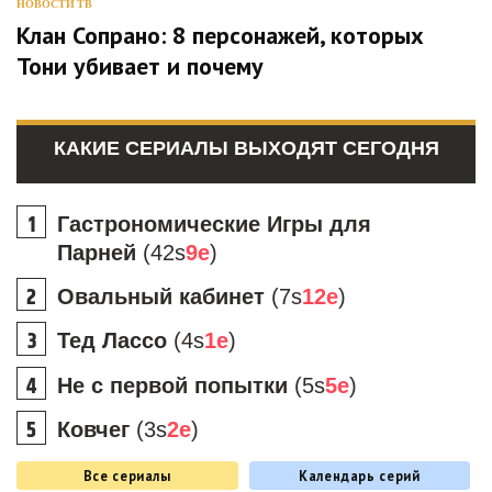
НОВОСТИ ТВ
Клан Сопрано: 8 персонажей, которых
Тони убивает и почему
КАКИЕ СЕРИАЛЫ ВЫХОДЯТ СЕГОДНЯ
Гастрономические Игры для
Парней
(42s
9e
)
Овальный кабинет
(7s
12e
)
Тед Лассо
(4s
1e
)
Не с первой попытки
(5s
5e
)
Ковчег
(3s
2e
)
Все сериалы
Календарь серий