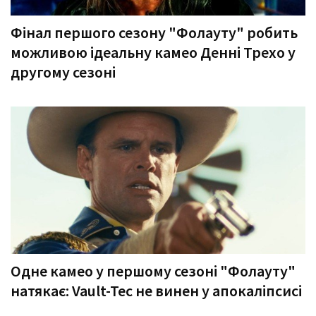
Фінал першого сезону "Фолауту" робить
можливою ідеальну камео Денні Трехо у
другому сезоні
Одне камео у першому сезоні "Фолауту"
натякає: Vault-Tec не винен у апокаліпсисі