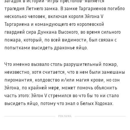
загадок в истории "Игры престолов" является
трагедия Летнего замка. В замке Таргариенов погибло
несколько человек, включая короля Эйгона V
Таргариена и командующего его королевской
гвардией сира Дункана Высокого, во время сильного
пожара, который, по всей видимости, был связан с
попытками высидеть драконье яйцо.
Что именно вызвало столь разрушительный пожар,
неизвестно, хотя считается, что в нем были замешаны
пиромантия, колдовство и/или магия крови, но сон
Эйгона, по крайней мере, может помочь объяснить
часть этого: Эйгон V стремился во что бы то ни стало
высидеть яйцо, потому что знал о Белых Ходоках.
РЕКЛАМА