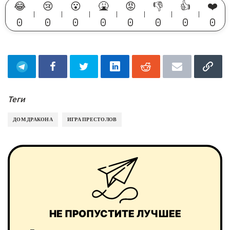
😂
😢
😮
🤮
😡
👎
👍
❤️
0
0
0
0
0
0
0
0
Теги
ДОМ ДРАКОНА
ИГРА ПРЕСТОЛОВ
НЕ ПРОПУСТИТЕ ЛУЧШЕЕ