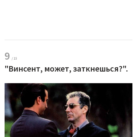
9
"Винсент, может, заткнешься?".