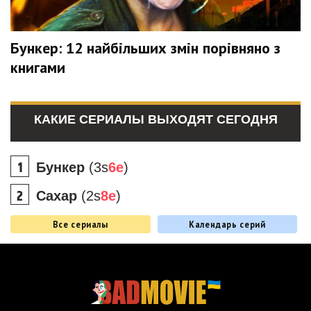
Бункер: 12 найбільших змін порівняно з
книгами
КАКИЕ СЕРИАЛЫ ВЫХОДЯТ СЕГОДНЯ
Бункер
(3s
6e
)
Сахар
(2s
8e
)
Все сериалы
Календарь серий