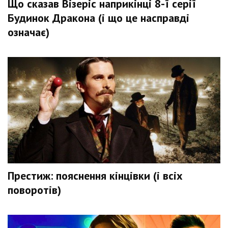
Що сказав Візеріс наприкінці 8-ї серії
Будинок Дракона (і що це насправді
означає)
Престиж: пояснення кінцівки (і всіх
поворотів)