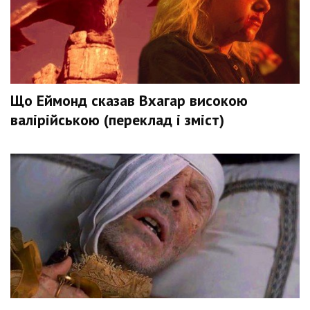
Що Еймонд сказав Вхагар високою
валірійською (переклад і зміст)