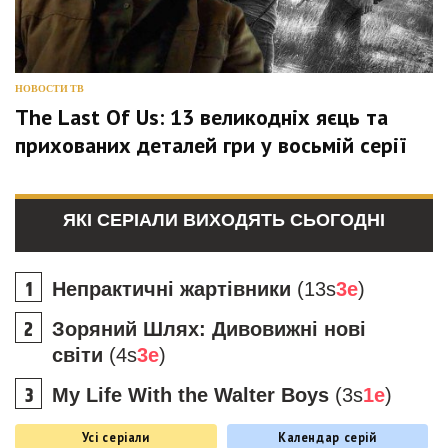
НОВОСТИ ТВ
The Last Of Us: 13 великодніх яєць та
прихованих деталей гри у восьмій серії
ЯКІ СЕРІАЛИ ВИХОДЯТЬ СЬОГОДНІ
Непрактичні жартівники
(13s
3e
)
Зоряний Шлях: Дивовижні нові
світи
(4s
3e
)
My Life With the Walter Boys
(3s
1e
)
Усі серіали
Календар серій