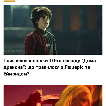
Пояснення кінцівки 10-го епізоду "Дома
дракона": що трапилося з Люцеріс та
Еймондом?