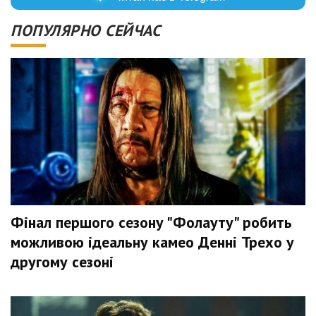
ПОПУЛЯРНО СЕЙЧАС
Фінал першого сезону "Фолауту" робить
можливою ідеальну камео Денні Трехо у
другому сезоні