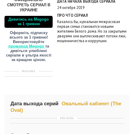
ОФИЦИАЛЬНО
ДАТА НАЧАЛА ВЫХОДА СЕРИАЛА
СМОТРЕТЬ СЕРИАЛ В
24 октября 2019
УКРАИНЕ
ПРО ЧТО СЕРИАЛ
Дивитись на Megogo
Казалось бы, идеальная межрасовая
за 1 гривню
первая семья становится новыми
жителями Белого дома. Но за закрытыми
Оформіть підписку
дверями они выплескивают потоки лжи,
всього за 1 гривню!
мошенничества и коррупции.
Використовуйте
промокод Megogo
та
дивіться улюблені
серіали в ультра якості
за кращою ціною.
РЕКЛАМА
Дата выхода серий
Овальный кабинет (The
Oval)
РЕКЛАМА