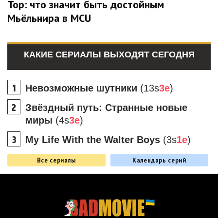
Тор: что значит быть достойным
Мьёльнира в MCU
КАКИЕ СЕРИАЛЫ ВЫХОДЯТ СЕГОДНЯ
Невозможные шутники
(13s
3e
)
Звёздный путь: Странные новые
миры
(4s
3e
)
My Life With the Walter Boys
(3s
1e
)
Все сериалы
Календарь серий