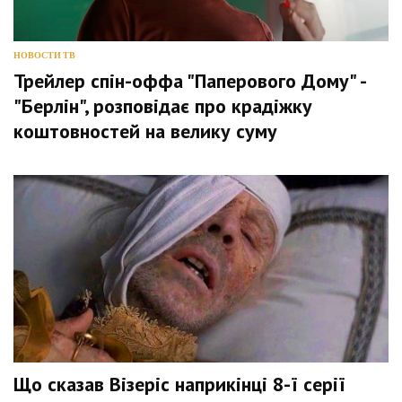
НОВОСТИ ТВ
Трейлер спін-оффа "Паперового Дому" -
"Берлін", розповідає про крадіжку
коштовностей на велику суму
Що сказав Візеріс наприкінці 8-ї серії