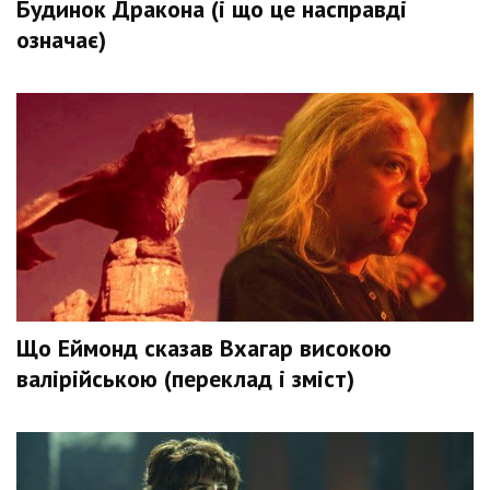
Будинок Дракона (і що це насправді
означає)
Що Еймонд сказав Вхагар високою
валірійською (переклад і зміст)