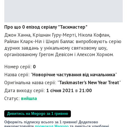
Про що 0 епізод серіалу "Таскмастер"
Джон Ханна, Крішнан Гуру-Мерті, Нікола Кофлан,
Райлан Кларк-Ніл і Ширлі Баллас випробовують серію
дурних завдань у унікальному святковому шоу,
організованому Грегом Девісом і Алексом Хорном.
Номер серії:
0
Назва серії: "
Новорічне частування від начальника
"
Оригінальна назва серії: "
Taskmaster's New Year Treat
"
Дата виходу серії:
1 січня 2021
в
21:00
Статус:
вийшла
Дивитись на Megogo за 1 гривню
Оформіть підписку всього за 1 гривню! Додатково
використовуйте
промокод Megogo
та дивіться улюблені