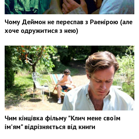
Чому Деймон не переспав з Раенірою (але
хоче одружитися з нею)
Чим кінцівка фільму "Клич мене своїм
ім'ям" відрізняється від книги