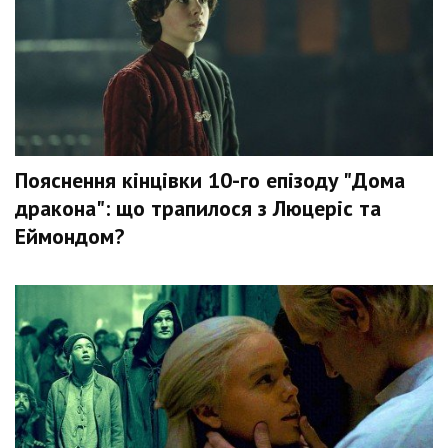
Пояснення кінцівки 10-го епізоду "Дома
дракона": що трапилося з Люцеріс та
Еймондом?