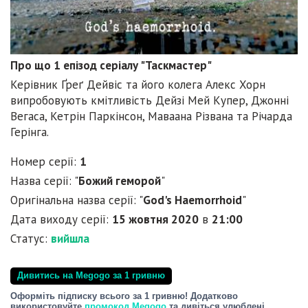
Про що 1 епізод серіалу "Таскмастер"
Керівник Ґреґ Дейвіс та його колега Алекс Хорн
випробовують кмітливість Дейзі Мей Купер, Джонні
Вегаса, Кетрін Паркінсон, Маваана Різвана та Річарда
Герінга.
Номер серії:
1
Назва серії: "
Божий геморой
"
Оригінальна назва серії: "
God's Haemorrhoid
"
Дата виходу серії:
15 жовтня 2020
в
21:00
Статус:
вийшла
Дивитись на Megogo за 1 гривню
Оформіть підписку всього за 1 гривню! Додатково
використовуйте
промокод Megogo
та дивіться улюблені