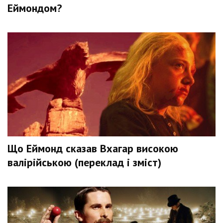
Еймондом?
Що Еймонд сказав Вхагар високою
валірійською (переклад і зміст)