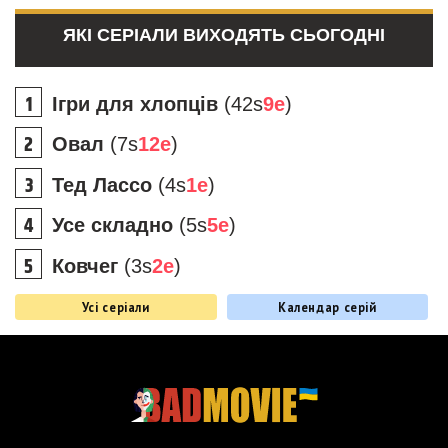
ЯКІ СЕРІАЛИ ВИХОДЯТЬ СЬОГОДНІ
Ігри для хлопців
(42s
9e
)
Овал
(7s
12e
)
Тед Лассо
(4s
1e
)
Усе складно
(5s
5e
)
Ковчег
(3s
2e
)
Усі серіали
Календар серій