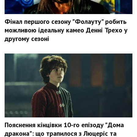
Фінал першого сезону "Фолауту" робить
можливою ідеальну камео Денні Трехо у
другому сезоні
Пояснення кінцівки 10-го епізоду "Дома
дракона": що трапилося з Люцеріс та