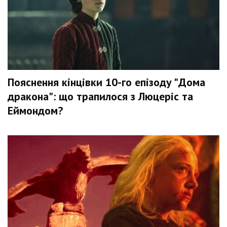
Пояснення кінцівки 10-го епізоду "Дома
дракона": що трапилося з Люцеріс та
Еймондом?