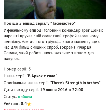
Про що 5 епізод серіалу "Таскмастер"
У фінальному епізоді головний командир Грег Дейвіс
нарешті вручає свій славетний трофей загальному
чемпіону. Але до того тріумфального моменту ще є
час для більш смішних спроб, зокрема Річарда
Османа, який робить щось жахливе з візком для
покупок.
Номер серії:
5
Назва серії: "
В Арках є сила
"
Оригінальна назва серії: "
There’s Strength in Arches
"
Дата виходу серії:
19 липня 2016
в
22:00
Статус:
вийшла
Рейтинг:
8.4