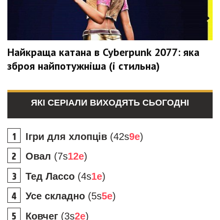
Найкраща катана в Cyberpunk 2077: яка
зброя найпотужніша (і стильна)
ЯКІ СЕРІАЛИ ВИХОДЯТЬ СЬОГОДНІ
Ігри для хлопців
(42s
9e
)
Овал
(7s
12e
)
Тед Лассо
(4s
1e
)
Усе складно
(5s
5e
)
Ковчег
(3s
2e
)