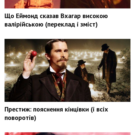
Що Еймонд сказав Вхагар високою
валірійською (переклад і зміст)
Престиж: пояснення кінцівки (і всіх
поворотів)