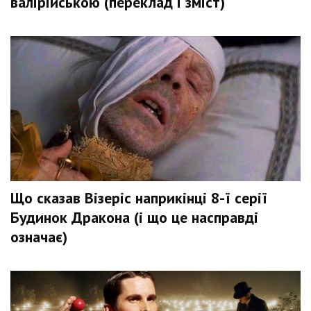
валірійською (переклад і зміст)
Що сказав Візеріс наприкінці 8-ї серії
Будинок Дракона (і що це насправді
означає)