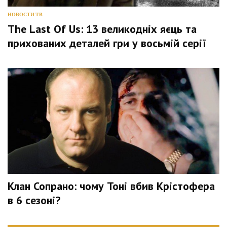
НОВОСТИ ТВ
The Last Of Us: 13 великодніх яєць та
прихованих деталей гри у восьмій серії
Клан Сопрано: чому Тоні вбив Крістофера
в 6 сезоні?