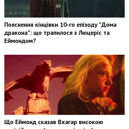
Пояснення кінцівки 10-го епізоду "Дома
дракона": що трапилося з Люцеріс та
Еймондом?
Що Еймонд сказав Вхагар високою