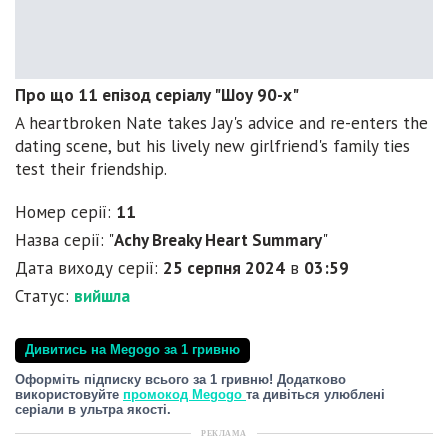
Про що 11 епізод серіалу "Шоу 90-х"
A heartbroken Nate takes Jay's advice and re-enters the
dating scene, but his lively new girlfriend's family ties
test their friendship.
Номер серії:
11
Назва серії: "
Achy Breaky Heart Summary
"
Дата виходу серії:
25 серпня 2024
в
03:59
Статус:
вийшла
Дивитись на Megogo за 1 гривню
Оформіть підписку всього за 1 гривню! Додатково
використовуйте
промокод Megogo
та дивіться улюблені
серіали в ультра якості.
РЕКЛАМА