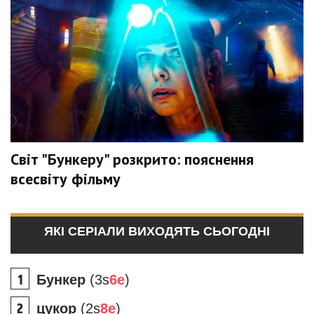
Світ "Бункеру" розкрито: пояснення
всесвіту фільму
ЯКІ СЕРІАЛИ ВИХОДЯТЬ СЬОГОДНІ
Бункер
(3s
6e
)
цукор
(2s
8e
)