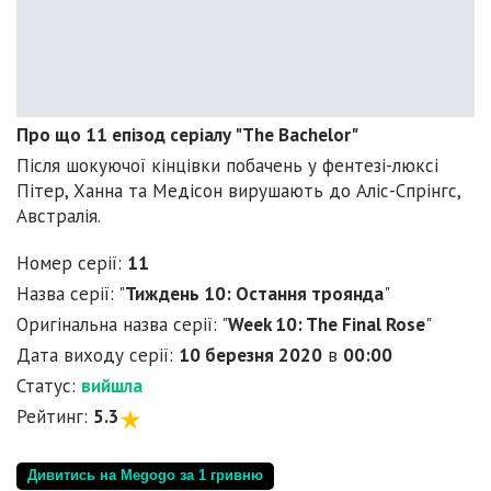
Про що 11 епізод серіалу "The Bachelor"
Після шокуючої кінцівки побачень у фентезі-люксі
Пітер, Ханна та Медісон вирушають до Аліс-Спрінгс,
Австралія.
Номер серії:
11
Назва серії: "
Тиждень 10: Остання троянда
"
Оригінальна назва серії: "
Week 10: The Final Rose
"
Дата виходу серії:
10 березня 2020
в
00:00
Статус:
вийшла
Рейтинг:
5.3
Дивитись на Megogo за 1 гривню