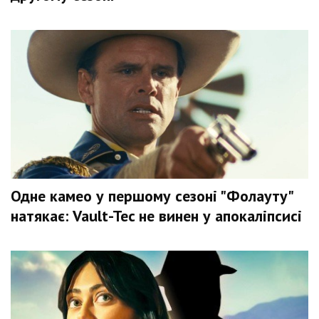
Одне камео у першому сезоні "Фолауту"
натякає: Vault-Tec не винен у апокаліпсисі