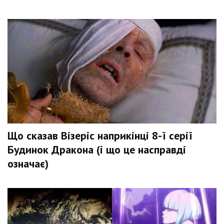
Що сказав Візеріс наприкінці 8-ї серії
Будинок Дракона (і що це насправді
означає)