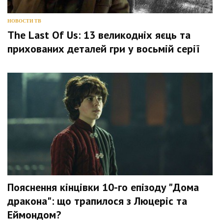
НОВОСТИ ТВ
The Last Of Us: 13 великодніх яєць та
прихованих деталей гри у восьмій серії
Пояснення кінцівки 10-го епізоду "Дома
дракона": що трапилося з Люцеріс та
Еймондом?