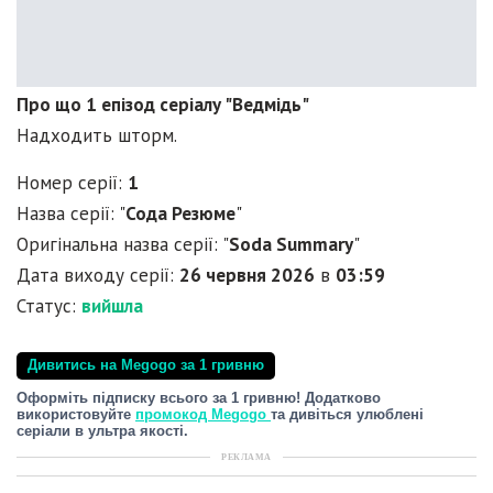
Про що 1 епізод серіалу "Ведмідь"
Надходить шторм.
Номер серії:
1
Назва серії: "
Сода Резюме
"
Оригінальна назва серії: "
Soda Summary
"
Дата виходу серії:
26 червня 2026
в
03:59
Статус:
вийшла
Дивитись на Megogo за 1 гривню
Оформіть підписку всього за 1 гривню! Додатково
використовуйте
промокод Megogo
та дивіться улюблені
серіали в ультра якості.
РЕКЛАМА