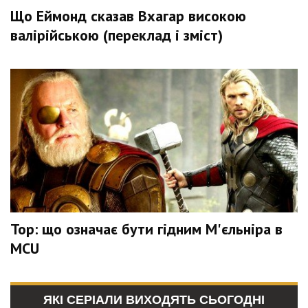
Що Еймонд сказав Вхагар високою
валірійською (переклад і зміст)
Тор: що означає бути гідним М'єльніра в
MCU
ЯКІ СЕРІАЛИ ВИХОДЯТЬ СЬОГОДНІ