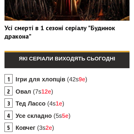
Усі смерті в 1 сезоні серіалу "Будинок
дракона"
ЯКІ СЕРІАЛИ ВИХОДЯТЬ СЬОГОДНІ
Ігри для хлопців
(42s
9e
)
Овал
(7s
12e
)
Тед Лассо
(4s
1e
)
Усе складно
(5s
5e
)
Ковчег
(3s
2e
)