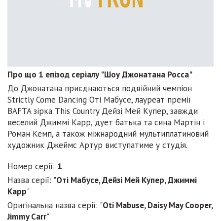
Про що 1 епізод серіалу "Шоу Джонатана Росса"
До Джонатана приєднаються подвійний чемпіон
Strictly Come Dancing Оті Мабусе, лауреат премії
BAFTA зірка This Country Дейзі Мей Купер, завжди
веселий Джиммі Карр, дует батька та сина Мартін і
Роман Кемп, а також міжнародний мультиплатиновий
художник Джеймс Артур виступатиме у студія.
Номер серії:
1
Назва серії: "
Оті Мабусе, Дейзі Мей Купер, Джиммі
Карр
"
Оригінальна назва серії: "
Oti Mabuse, Daisy May Cooper,
Jimmy Carr
"