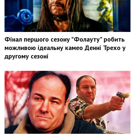
Фінал першого сезону "Фолауту" робить
можливою ідеальну камео Денні Трехо у
другому сезоні