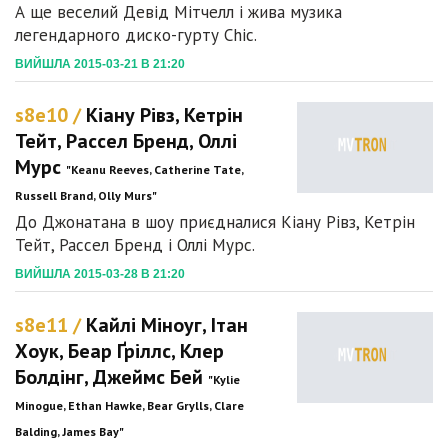
А ще веселий Девід Мітчелл і жива музика
легендарного диско-гурту Chic.
ВИЙШЛА 2015-03-21 В 21:20
s8e10 /
Кіану Рівз, Кетрін
Тейт, Рассел Бренд, Оллі
Мурс
"Keanu Reeves, Catherine Tate,
Russell Brand, Olly Murs"
До Джонатана в шоу приєдналися Кіану Рівз, Кетрін
Тейт, Рассел Бренд і Оллі Мурс.
ВИЙШЛА 2015-03-28 В 21:20
s8e11 /
Кайлі Міноуг, Ітан
Хоук, Беар Ґріллс, Клер
Болдінг, Джеймс Бей
"Kylie
Minogue, Ethan Hawke, Bear Grylls, Clare
Balding, James Bay"