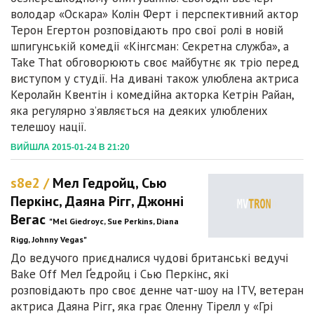
володар «Оскара» Колін Ферт і перспективний актор
Терон Егертон розповідають про свої ролі в новій
шпигунській комедії «Кінгсман: Секретна служба», а
Take That обговорюють своє майбутнє як тріо перед
виступом у студії. На дивані також улюблена актриса
Керолайн Квентін і комедійна акторка Кетрін Райан,
яка регулярно з’являється на деяких улюблених
телешоу нації.
ВИЙШЛА 2015-01-24 В 21:20
s8e2 /
Мел Гедройц, Сью
Перкінс, Даяна Рігг, Джонні
Вегас
"Mel Giedroyc, Sue Perkins, Diana
Rigg, Johnny Vegas"
До ведучого приєдналися чудові британські ведучі
Bake Off Мел Ґедройц і Сью Перкінс, які
розповідають про своє денне чат-шоу на ITV, ветеран
актриса Даяна Рігг, яка грає Оленну Тірелл у «Грі