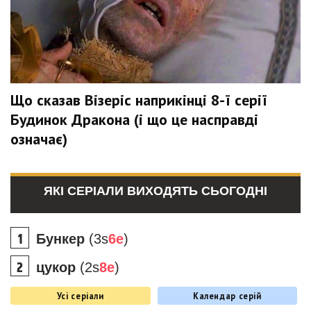
Що сказав Візеріс наприкінці 8-ї серії
Будинок Дракона (і що це насправді
означає)
ЯКІ СЕРІАЛИ ВИХОДЯТЬ СЬОГОДНІ
Бункер
(3s
6e
)
цукор
(2s
8e
)
Усі серіали
Календар серій