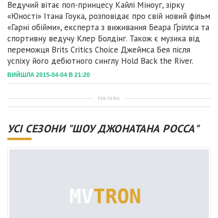
Ведучий вітає поп-принцесу Кайлі Міноуг, зірку
«Юності» Ітана Гоука, розповідає про свій новий фільм
«Гарні обійми», експерта з виживання Беара Ґріллса та
спортивну ведучу Клер Болдінг. Також є музика від
переможця Brits Critics Choice Джеймса Бея після
успіху його дебютного синглу Hold Back the River.
ВИЙШЛА 2015-04-04 В 21:20
РЕКЛАМА
УСІ СЕЗОНИ "ШОУ ДЖОНАТАНА РОССА"