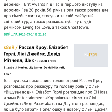
церемонії Brit Awards під час її першого виступу на
церемонії за 20 років. 56-річна зірка також розповідає
про сімейне життя, стосунки та свій майбутній
світовий тур, а також розважає публіку студії
реміксом Living for Love, а також Ghosttown.
ВИЙШЛА 2015-03-14 В 21:20
s8e9 /
Рассел Кроу, Елізабет
Герлі, Лілі Джеймс, Девід
Мітчелл, Шик
"Russell Crowe,
Elizabeth Hurley, Lily James, David Mitchell,
Chic"
Голлівудська виконавиця головної ролі Рассел Кроу
розповідає про режисуру та головну роль у фільмі
«Віщувач води», Елізабет Герлі розповідає про E! Нова
драма Entertainment «Королівська сім’я» та Лілі
Джеймс («Леді Роза» абатства Даунтон) розповідає,
як це було зіграти Попелюшку в новому фільмі Діснея.