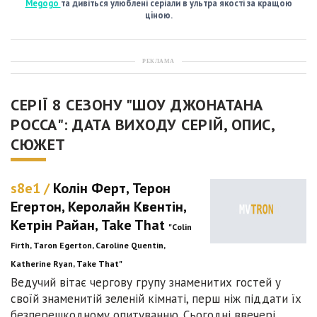
Megogo
та дивіться улюблені серіали в ультра якості за кращою
ціною.
РЕКЛАМА
СЕРІЇ 8 СЕЗОНУ "ШОУ ДЖОНАТАНА
РОССА": ДАТА ВИХОДУ СЕРІЙ, ОПИС,
СЮЖЕТ
s8e1 /
Колін Ферт, Терон
Егертон, Керолайн Квентін,
Кетрін Райан, Take That
"Colin
Firth, Taron Egerton, Caroline Quentin,
Katherine Ryan, Take That"
Ведучий вітає чергову групу знаменитих гостей у
своїй знаменитій зеленій кімнаті, перш ніж піддати їх
безперешкодному опитуванню. Сьогодні ввечері