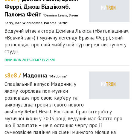
Феррі, Джош Віддікомб,
Палома Фейт
"Damian Lewis, Bryan
Ferry, Josh Widdicombe, Paloma Faith"
Ведучий вітає актора Деміана Льюїса («Батьківщина»,
«Вовчий зал») і музичну легенду Браяна Феррі, який
розповідає про свій майбутній тур перед виступом у
студії.
ВИЙШЛА 2015-03-07 В 21:20
s8e8 /
Мадонна
"Madonna"
Спеціальний випуск Мадонни, у
якому королева поп-музики
розповідає про свою кар’єру та
виконує два треки зі свого нового
альбому Rebel Heart. Востаннє брав інтерв’ю у
музичної ікони у 2003 році, ведучий має багато про
що її запитати – не в останню чергу про її
сумнозвісне падіння на сцені минулого місяця на