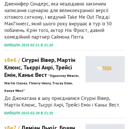
Дженніфер Сондерс, яка нещодавно закінчила
написання сценарію для великоекранної версії
хітового ситкому, і ведучий Take Me Out Педді
МакГіннесс, який цього року вирушає в тур із 50
побачень. Крім того, актор Нік Фрост, давній
комедійний партнер Саймона Пегга.
ВИЙШЛА 2015-02-21 В 21:20
s8e6 /
Сігурні Вівер, Мартін
Клюнс, Тьєррі Анрі, Трейсі
Емін, Каньє Вест
"Sigourney Weaver,
Martin Clunes, Thierry Henry, Tracey Emin,
Kanye West"
До Джонатана в шоу приєдналися Сігурні Вівер,
Мартін Клюнс, Тьєррі Анрі, Трейсі Емін і Каньє Вест.
ВИЙШЛА 2015-02-28 В 21:20
s8e7 /
Деміан Льюїс, Браян