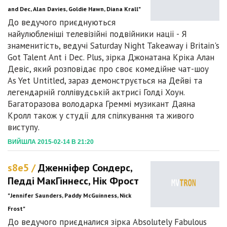
and Dec, Alan Davies, Goldie Hawn, Diana Krall"
До ведучого приєднуються
найулюбленіші телевізійні подвійники нації - Я
знаменитість, ведучі Saturday Night Takeaway і Britain's
Got Talent Ant і Dec. Plus, зірка Джонатана Кріка Алан
Девіс, який розповідає про своє комедійне чат-шоу
As Yet Untitled, зараз демонструється на Дейві та
легендарній голлівудській актрисі Голді Хоун.
Багаторазова володарка Греммі музикант Даяна
Кролл також у студії для спілкування та живого
виступу.
ВИЙШЛА 2015-02-14 В 21:20
s8e5 /
Дженніфер Сондерс,
Педді МакГіннесс, Нік Фрост
"Jennifer Saunders, Paddy McGuinness, Nick
Frost"
До ведучого приєдналися зірка Absolutely Fabulous