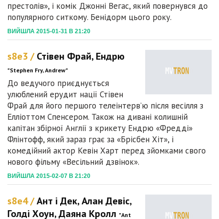
престолів», і комік Джонні Вегас, який повернувся до
популярного ситкому. Бенідорм цього року.
ВИЙШЛА 2015-01-31 В 21:20
s8e3 /
Стівен Фрай, Ендрю
"Stephen Fry, Andrew"
До ведучого приєднується
улюблений ерудит нації Стівен
Фрай для його першого телеінтерв’ю після весілля з
Елліоттом Спенсером. Також на дивані колишній
капітан збірної Англії з крикету Ендрю «Фредді»
Флінтофф, який зараз грає за «Брісбен Хіт», і
комедійний актор Кевін Харт перед зйомками свого
нового фільму «Весільний дзвінок».
ВИЙШЛА 2015-02-07 В 21:20
s8e4 /
Ант і Дек, Алан Девіс,
Голді Хоун, Даяна Кролл
"Ant