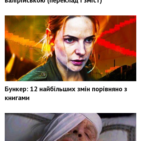
валірійською (переклад і зміст)
Бункер: 12 найбільших змін порівняно з
книгами