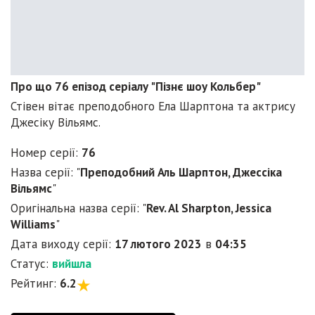
Про що 76 епізод серіалу "Пізнє шоу Кольбер"
Стівен вітає преподобного Ела Шарптона та актрису
Джесіку Вільямс.
Номер серії:
76
Назва серії: "
Преподобний Аль Шарптон, Джессіка
Вільямс
"
Оригінальна назва серії: "
Rev. Al Sharpton, Jessica
Williams
"
Дата виходу серії:
17 лютого 2023
в
04:35
Статус:
вийшла
Рейтинг:
6.2