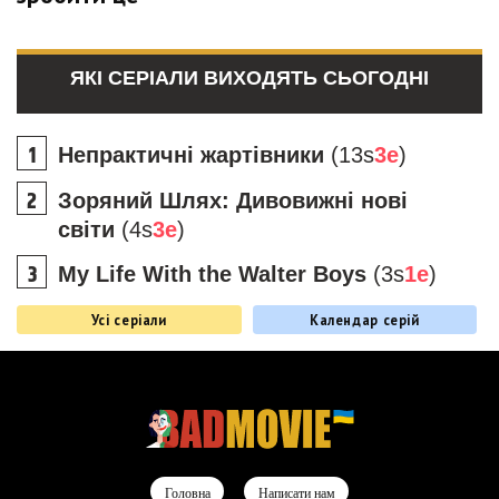
ЯКІ СЕРІАЛИ ВИХОДЯТЬ СЬОГОДНІ
Непрактичні жартівники
(13s
3e
)
Зоряний Шлях: Дивовижні нові
світи
(4s
3e
)
My Life With the Walter Boys
(3s
1e
)
Усі серіали
Календар серій
Головна
Написати нам