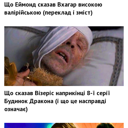
Що Еймонд сказав Вхагар високою
валірійською (переклад і зміст)
Що сказав Візеріс наприкінці 8-ї серії
Будинок Дракона (і що це насправді
означає)