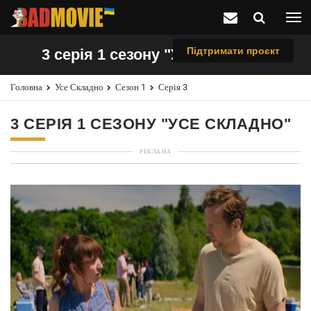
Підтримати проєкт
3 серія 1 сезону "Усе складно"
Головна
Усе Складно
Сезон 1
Серія 3
3 СЕРІЯ 1 СЕЗОНУ "УСЕ СКЛАДНО"
РЕКЛАМА