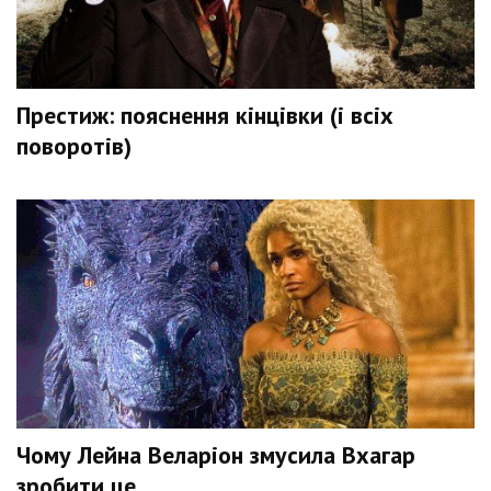
Престиж: пояснення кінцівки (і всіх
поворотів)
Чому Лейна Веларіон змусила Вхагар
зробити це