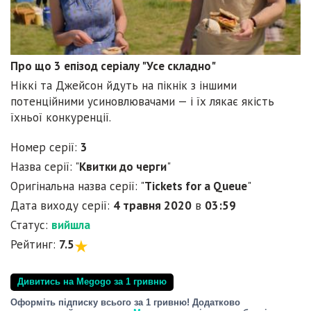
Про що 3 епізод серіалу "Усе складно"
Ніккі та Джейсон йдуть на пікнік з іншими
потенційними усиновлювачами — і їх лякає якість
їхньої конкуренції.
Номер серії:
3
Назва серії: "
Квитки до черги
"
Оригінальна назва серії: "
Tickets for a Queue
"
Дата виходу серії:
4 травня 2020
в
03:59
Статус:
вийшла
Рейтинг:
7.5
Дивитись на Megogo за 1 гривню
Оформіть підписку всього за 1 гривню! Додатково