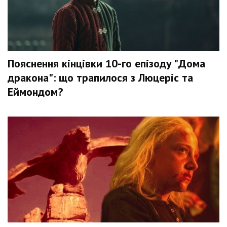
Пояснення кінцівки 10-го епізоду "Дома
дракона": що трапилося з Люцеріс та
Еймондом?