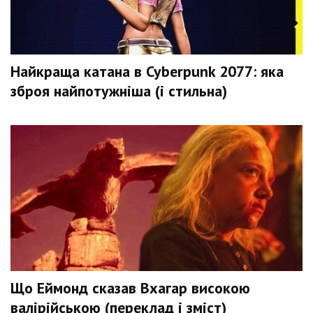
Найкраща катана в Cyberpunk 2077: яка
зброя найпотужніша (і стильна)
Що Еймонд сказав Вхагар високою
валірійською (переклад і зміст)