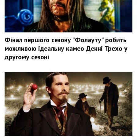
Фінал першого сезону "Фолауту" робить
можливою ідеальну камео Денні Трехо у
другому сезоні