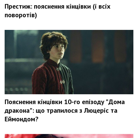
Престиж: пояснення кінцівки (і всіх
поворотів)
Пояснення кінцівки 10-го епізоду "Дома
дракона": що трапилося з Люцеріс та
Еймондом?