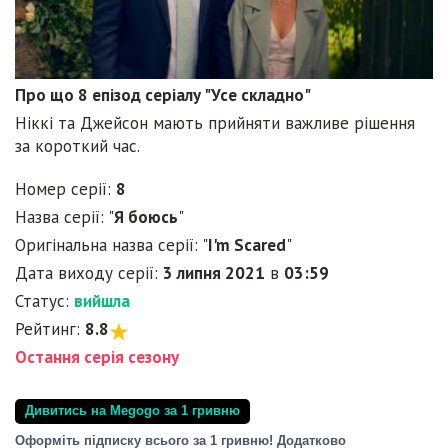
Про що 8 епізод серіалу "Усе складно"
Ніккі та Джейсон мають прийняти важливе рішення
за короткий час.
Номер серії:
8
Назва серії: "
Я боюсь
"
Оригінальна назва серії: "
I'm Scared
"
Дата виходу серії:
3 липня 2021
в
03:59
Статус:
вийшла
Рейтинг:
8.8
Остання серія сезону
Дивитись на Megogo за 1 гривню
Оформіть підписку всього за 1 гривню! Додатково