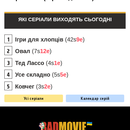
ЯКІ СЕРІАЛИ ВИХОДЯТЬ СЬОГОДНІ
Ігри для хлопців
(42s
9e
)
Овал
(7s
12e
)
Тед Лассо
(4s
1e
)
Усе складно
(5s
5e
)
Ковчег
(3s
2e
)
Усі серіали
Календар серій