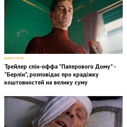
НОВОСТИ ТВ
Трейлер спін-оффа "Паперового Дому" -
"Берлін", розповідає про крадіжку
коштовностей на велику суму