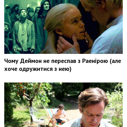
Чому Деймон не переспав з Раенірою (але
хоче одружитися з нею)