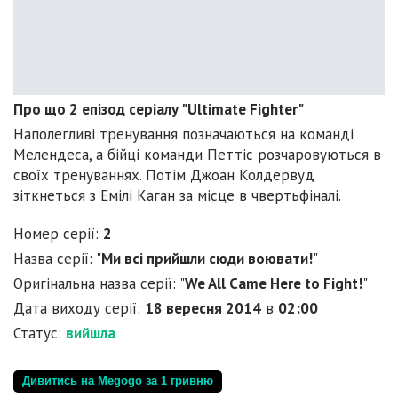
Про що 2 епізод серіалу "Ultimate Fighter"
Наполегливі тренування позначаються на команді
Мелендеса, а бійці команди Петтіс розчаровуються в
своїх тренуваннях. Потім Джоан Колдервуд
зіткнеться з Емілі Каган за місце в чвертьфіналі.
Номер серії:
2
Назва серії: "
Ми всі прийшли сюди воювати!
"
Оригінальна назва серії: "
We All Came Here to Fight!
"
Дата виходу серії:
18 вересня 2014
в
02:00
Статус:
вийшла
Дивитись на Megogo за 1 гривню