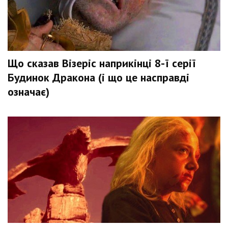
Що сказав Візеріс наприкінці 8-ї серії
Будинок Дракона (і що це насправді
означає)