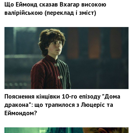
Що Еймонд сказав Вхагар високою
валірійською (переклад і зміст)
Пояснення кінцівки 10-го епізоду "Дома
дракона": що трапилося з Люцеріс та
Еймондом?