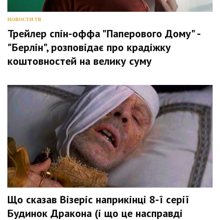
НОВОСТИ ТВ
Трейлер спін-оффа "Паперового Дому" -
"Берлін", розповідає про крадіжку
коштовностей на велику суму
Що сказав Візеріс наприкінці 8-ї серії
Будинок Дракона (і що це насправді