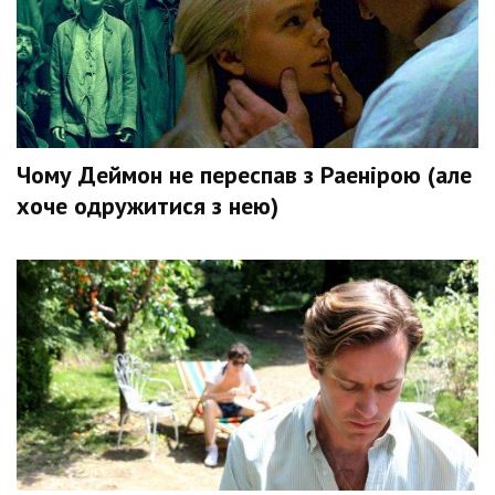
Чому Деймон не переспав з Раенірою (але
хоче одружитися з нею)