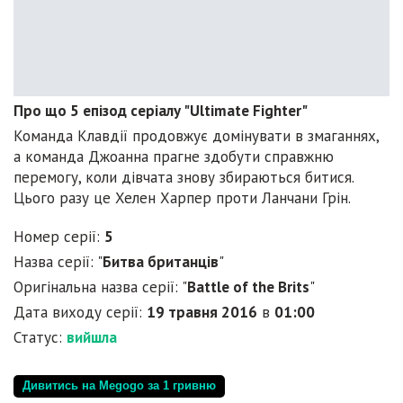
Про що 5 епізод серіалу "Ultimate Fighter"
Команда Клавдії продовжує домінувати в змаганнях,
а команда Джоанна прагне здобути справжню
перемогу, коли дівчата знову збираються битися.
Цього разу це Хелен Харпер проти Ланчани Грін.
Номер серії:
5
Назва серії: "
Битва британців
"
Оригінальна назва серії: "
Battle of the Brits
"
Дата виходу серії:
19 травня 2016
в
01:00
Статус:
вийшла
Дивитись на Megogo за 1 гривню